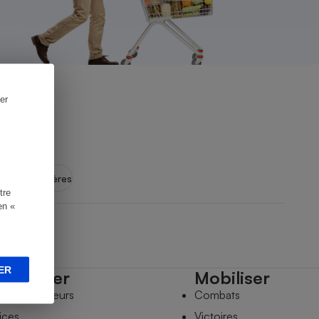
er
ignan-Corbières
tre
en «
ER
mpagner
Mobiliser
s comparateurs
Combats
ices
Victoires