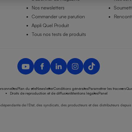
Nos newsletters
Soumettr
Commander une parution
Rencontr
Appli Quel Produit
- Ustensile
Foie gras
Tous nos tests de produits
Aide auditive
r
Assurance vie
Poêle à granulés
gne - Comment choisir une
lle de champagne
en ligne
rsonnelles
Plan du site
Newsletter
Conditions générales
Paramétrer les traceurs
Que
Ordinateur portable
Droits de reproduction et de diffusion
Mentions légales
Panel
Crème solaire
Lave-vaisselle
ndépendante de l’État, des syndicats, des producteurs et des distributeurs depuis 