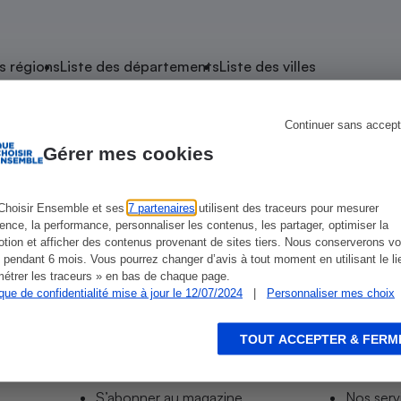
atif sèche-linge
atif smartphone
atif nettoyeur haute
ateur mutuelle
on
s régions
Liste des départements
Liste des villes
Réparation
Obsèques - Pompes
teur des devis d’opticiens
Continuer sans accept
e Lézignan-Corbières
funèbres
eur-congélateur
dio
 robot
Gérer mes cookies
nduction
son
ranulés
irante
e multifonction
électrique
Choisir Ensemble et ses
7 partenaires
utilisent des traceurs pour mesurer
ières
Carrefour Market-Lezignan Corbieres
Intermarché Super-Lez
ience, la performance, personnaliser les contenus, les partager, optimiser la
Panneaux
r mobile
r portable
tion et afficher des contenus provenant de sites tiers. Nous conserverons vo
photovoltaïques
 pendant 6 mois. Vous pourrez changer d’avis à tout moment en utilisant le li
 Médicament
 balai
étrer les traceurs » en bas de chaque page.
ique de confidentialité mise à jour le 12/07/2024
|
Personnaliser mes choix
omplémentaire santé
 traîneau
ctile
Circuits courts et
alimentation locale
Puériculture - Produit
 automatique
pour bébé
TOUT ACCEPTER & FERM
Informer
Acco
Banque en ligne
seur
S’abonner au site
Tous no
vapeur
S’abonner au magazine
Nos serv