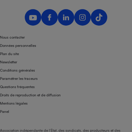
Téléphone mobile -
Smartphone
Plaque de cuisson à
induction
Nous contacter
Climatiseur -
Données personnelles
Ventilateur
Plan du site
Newsletter
Antivirus
Conditions générales
Climatiseur -
Paramétrer les traceurs
Ventilateur
Questions fréquentes
Droits de reproduction et de diffusion
Mentions légales
Panel
Association indépendante de l’État, des syndicats, des producteurs et des