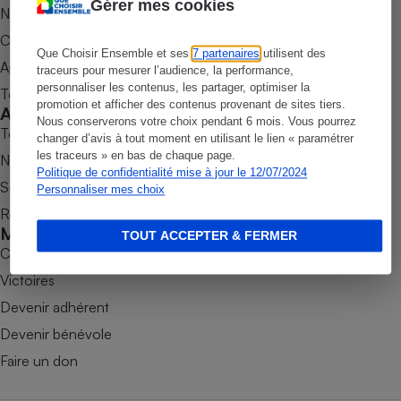
Gérer mes cookies
Nos newsletters
Petit électroménager - U
Commander une parution
Complément
alimentaire
Que Choisir Ensemble et ses
7 partenaires
utilisent des
Appli Quel Produit
traceurs pour mesurer l’audience, la performance,
Mutuelle
Assurance emprunteur
personnaliser les contenus, les partager, optimiser la
Tous nos tests de produits
promotion et afficher des contenus provenant de sites tiers.
Accompagner
Nous conserverons votre choix pendant 6 mois. Vous pourrez
Tous nos comparateurs
changer d’avis à tout moment en utilisant le lien « paramétrer
les traceurs » en bas de chaque page.
Nos services
Matelas
Politique de confidentialité mise à jour le 12/07/2024
Champagne
Soumettre un litige
Personnaliser mes choix
bouteille
Banque en 
Rencontrer une association locale
Mobiliser
Téléviseur
TOUT ACCEPTER & FERMER
Combats
Antimoustique
Lave-linge
Victoires
Devenir adhérent
Devenir bénévole
Radiateur électrique
Faire un don