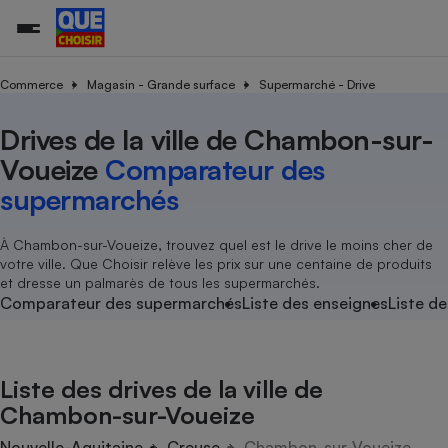
Commerce
Magasin - Grande surface
Supermarché - Drive
Drives de la ville de Chambon-sur-
Additifs a
Comparate
Comparatif
Comparateu
Comparatif
Comparateu
Comparatif
Comparati
Substances
Toutes les actualités
Tous les services
Tous nos combats
L’association
Organismes de défense 
Train
supermarc
cosmétiqu
Voueize
Comparateur des
Comparateu
Achat - Vente - Travaux
Démarche administrative
Enquêtes
Nos actions
Nos missions
Système judiciaire
Transport aérien
gratuit
supermarchés
Copropriété
Famille
Guides d'achat
Nos grandes victoires
Notre méthodologie
Location
Senior
Comparateu
Comparate
Comparati
Comparatif
Comparate
Comparatif
Comparatif
À Chambon-sur-Voueize, trouvez quel est le drive le moins cher de
Conseils
Les billets de la présidente
Notre financement
supermarc
électrique
votre ville. Que Choisir relève les prix sur une centaine de produits
Service marchand
Magasin - Grande surfac
Sport
Soumettre un litige
Brèves
Nos associations locales
Nos partenaires
et dresse un palmarès de tous les supermarchés.
Air
Marketing - Fidélisation
Vacances - Tourisme
Lettres types
Comparateur des supermarchés
Liste des enseignes
Liste de
Nous rejoindre
Nous rejoindre
Déchet
Méthode de vente - Abu
Rencontrer une association locale
Comparate
Comparatif
Comparatif
Comparatif
Comparatif
En savoir plus sur Que Choisir Ensemble
Eau
s
Agriculture
Achat - Vente - Location
Liste des drives de la ville de
Energie
Nutrition
Assurance auto
Chambon-sur-Voueize
-nous ?
Produit alimentaire
Carburant
Comparati
Comparati
Comparati
Comparate
Nouvelle-Aquitaine
Creuse
Chambon-sur-Voueize