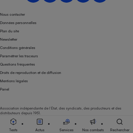
Téléphone mobile -
Smartphone
Plaque de cuisson à
Nous contacter
induction
Données personnelles
Plan du site
Newsletter
Climatiseur -
Conditions générales
Ventilateur
Paramétrer les traceurs
Questions fréquentes
Antivirus
Droits de reproduction et de diffusion
Climatiseur -
Mentions légales
Ventilateur
Panel
Association indépendante de l’État, des syndicats, des producteurs et des
distributeurs depuis 1951.
Tests
Actus
Services
Nos combats
Rechercher