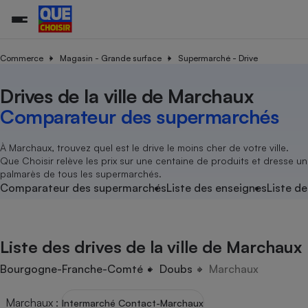
Commerce
Magasin - Grande surface
Supermarché - Drive
Drives de la ville de Marchaux
Additifs a
Comparate
Comparatif
Comparateu
Comparatif
Comparateu
Comparatif
Comparati
Substances
Toutes les actualités
Tous les services
Tous nos combats
L’association
Organismes de défense 
Train
supermarc
cosmétiqu
Comparateur des supermarchés
Comparateu
Achat - Vente - Travaux
Démarche administrative
Enquêtes
Nos actions
Nos missions
Système judiciaire
Transport aérien
gratuit
Copropriété
Famille
Guides d'achat
Nos grandes victoires
Notre méthodologie
À Marchaux, trouvez quel est le drive le moins cher de votre ville.
Location
Senior
Que Choisir relève les prix sur une centaine de produits et dresse un
Comparateu
Comparate
Comparati
Comparatif
Comparate
Comparatif
Comparatif
Conseils
Les billets de la présidente
Notre financement
palmarès de tous les supermarchés.
supermarc
électrique
Service marchand
Magasin - Grande surfac
Sport
Soumettre un litige
Comparateur des supermarchés
Liste des enseignes
Liste de
Brèves
Nos associations locales
Nos partenaires
Air
Marketing - Fidélisation
Vacances - Tourisme
Lettres types
Nous rejoindre
Nous rejoindre
Déchet
Méthode de vente - Abu
Rencontrer une association locale
Comparate
Comparatif
Comparatif
Comparatif
Comparatif
En savoir plus sur Que Choisir Ensemble
Liste des drives de la ville de Marchaux
Eau
s
Agriculture
Achat - Vente - Location
Energie
Bourgogne-Franche-Comté
Doubs
Marchaux
Nutrition
Assurance auto
-nous ?
Produit alimentaire
Carburant
Comparati
Comparati
Comparati
Comparate
Marchaux
:
Intermarché Contact-Marchaux