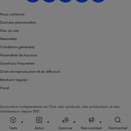
Téléphone mobile -
Smartphone
Plaque de cuisson à
Nous contacter
induction
Données personnelles
Plan du site
Newsletter
Climatiseur -
Conditions générales
Ventilateur
Paramétrer les traceurs
Questions fréquentes
Antivirus
Droits de reproduction et de diffusion
Climatiseur -
Mentions légales
Ventilateur
Panel
Association indépendante de l’État, des syndicats, des producteurs et des
distributeurs depuis 1951.
Tests
Actus
Services
Nos combats
Rechercher