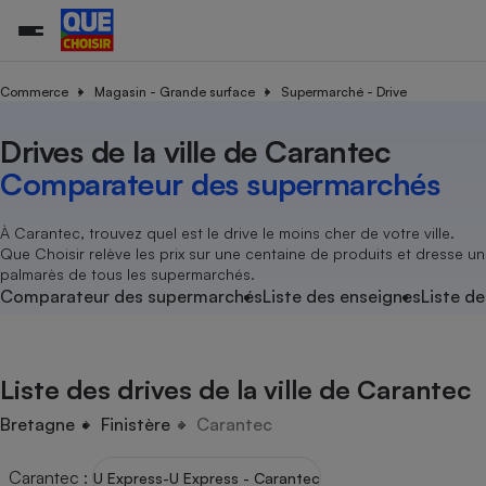
Commerce
Magasin - Grande surface
Supermarché - Drive
Drives de la ville de Carantec
Additifs a
Comparate
Comparatif
Comparateu
Comparatif
Comparateu
Comparatif
Comparati
Substances
Toutes les actualités
Tous les services
Tous nos combats
L’association
Organismes de défense 
Train
supermarc
cosmétiqu
Comparateur des supermarchés
Comparateu
Achat - Vente - Travaux
Démarche administrative
Enquêtes
Nos actions
Nos missions
Système judiciaire
Transport aérien
gratuit
Copropriété
Famille
Guides d'achat
Nos grandes victoires
Notre méthodologie
À Carantec, trouvez quel est le drive le moins cher de votre ville.
Location
Senior
Que Choisir relève les prix sur une centaine de produits et dresse un
Comparateu
Comparate
Comparati
Comparatif
Comparate
Comparatif
Comparatif
Conseils
Les billets de la présidente
Notre financement
palmarès de tous les supermarchés.
supermarc
électrique
Service marchand
Magasin - Grande surfac
Sport
Soumettre un litige
Comparateur des supermarchés
Liste des enseignes
Liste de
Brèves
Nos associations locales
Nos partenaires
Air
Marketing - Fidélisation
Vacances - Tourisme
Lettres types
Nous rejoindre
Nous rejoindre
Déchet
Méthode de vente - Abu
Rencontrer une association locale
Comparate
Comparatif
Comparatif
Comparatif
Comparatif
En savoir plus sur Que Choisir Ensemble
Liste des drives de la ville de Carantec
Eau
s
Agriculture
Achat - Vente - Location
Energie
Bretagne
Finistère
Carantec
Nutrition
Assurance auto
-nous ?
Produit alimentaire
Carburant
Comparati
Comparati
Comparati
Comparate
Carantec
:
U Express-U Express - Carantec