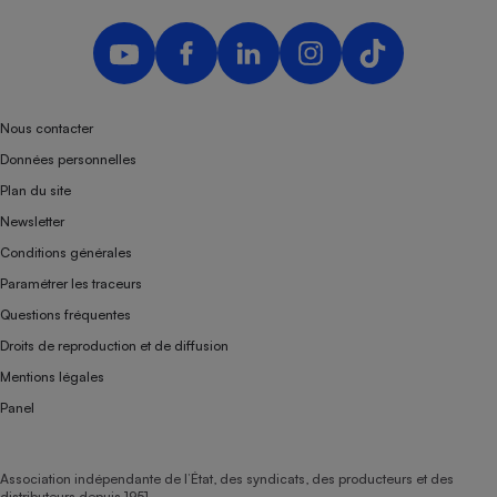
Téléphone mobile -
Smartphone
Plaque de cuisson à
induction
Nous contacter
Données personnelles
Climatiseur -
Ventilateur
Plan du site
Newsletter
Antivirus
Conditions générales
Paramétrer les traceurs
Climatiseur -
Ventilateur
Questions fréquentes
Droits de reproduction et de diffusion
Mentions légales
Panel
Association indépendante de l’État, des syndicats, des producteurs et des
distributeurs depuis 1951.