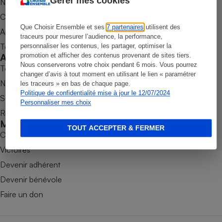
Gérer mes cookies
Nos newsletters
Petit électroménager - U
Commander une parution
Complément
Que Choisir Ensemble et ses
7 partenaires
utilisent des
alimentaire
Appli Quel Produit
traceurs pour mesurer l’audience, la performance,
Mutuelle
Assurance emprunteur
Tous nos tests de produits
personnaliser les contenus, les partager, optimiser la
Accompagner
promotion et afficher des contenus provenant de sites tiers.
Nous conserverons votre choix pendant 6 mois. Vous pourrez
Tous nos comparateurs
changer d’avis à tout moment en utilisant le lien « paramétrer
Nos services
les traceurs » en bas de chaque page.
Politique de confidentialité mise à jour le 12/07/2024
Matelas
Soumettre un litige
Champagne
Personnaliser mes choix
bouteille
Rencontrer une association locale
Banque en 
Mobiliser
Téléviseur
TOUT ACCEPTER & FERMER
Combats
Antimoustique
Lave-linge
Victoires
Devenir adhérent
Devenir bénévole
Faire un don
Radiateur électrique