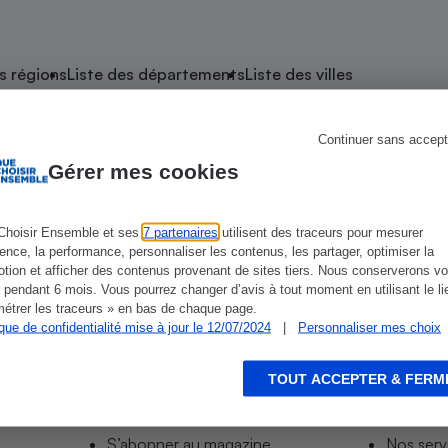
atif sèche-linge
atif smartphone
atif nettoyeur haute
ateur mutuelle
on
s régions
Liste des départements
Liste des villes
Réparation
Obsèques - Pompes
teur des devis d’opticiens
Continuer sans accept
 Plourin-lès-Morlaix
funèbres
eur-congélateur
dio
 robot
Gérer mes cookies
nduction
son
ranulés
irante
e multifonction
électrique
Choisir Ensemble et ses
7 partenaires
utilisent des traceurs pour mesurer
ience, la performance, personnaliser les contenus, les partager, optimiser la
Panneaux
r mobile
r portable
tion et afficher des contenus provenant de sites tiers. Nous conserverons vo
photovoltaïques
 pendant 6 mois. Vous pourrez changer d’avis à tout moment en utilisant le li
 Médicament
 balai
étrer les traceurs » en bas de chaque page.
ique de confidentialité mise à jour le 12/07/2024
|
Personnaliser mes choix
omplémentaire santé
 traîneau
ctile
Circuits courts et
alimentation locale
Puériculture - Produit
 automatique
pour bébé
TOUT ACCEPTER & FERM
Informer
Acco
Banque en ligne
seur
S’abonner au site
Tous no
vapeur
S’abonner au magazine
Nos serv