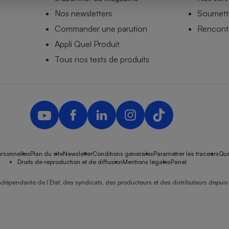
Nos newsletters
Soumettr
Commander une parution
Rencontr
Appli Quel Produit
- Ustensile
Foie gras
Tous nos tests de produits
Aide auditive
r
Assurance vie
Poêle à granulés
gne - Comment choisir une
lle de champagne
en ligne
rsonnelles
Plan du site
Newsletter
Conditions générales
Paramétrer les traceurs
Que
Ordinateur portable
Droits de reproduction et de diffusion
Mentions légales
Panel
Crème solaire
Lave-vaisselle
ndépendante de l’État, des syndicats, des producteurs et des distributeurs depuis 