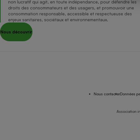
non lucratif qui agit, en toute indépendance, pour défendre les
Internet
droits des consommateurs et des usagers, et promouvoir une
consommation responsable, accessible et respectueuse des
Gros électroménager
Téléphonie
enjeux sanitaires, sociétaux et environnementaux.
Petit électroménager 
Nous découvrir
Complément
alimentaire
Mutuelle
Assurance emprunteu
Matelas
Champa
boutei
Banque 
Nous contacter
Données pe
Téléviseur
Antimoustique
Lave-linge
Association i