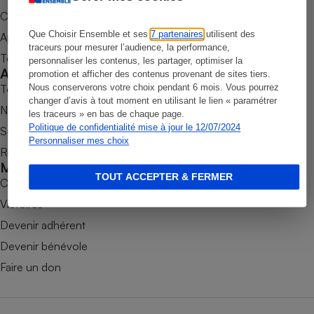
Commander une parution
Petit électroménager - U
Complément
Que Choisir Ensemble et ses
7 partenaires
utilisent des
Appli Quel Produit
alimentaire
traceurs pour mesurer l’audience, la performance,
Mutuelle
Tous nos tests de produits
personnaliser les contenus, les partager, optimiser la
Assurance emprunteur
Accompagner
promotion et afficher des contenus provenant de sites tiers.
Tous nos comparateurs
Nous conserverons votre choix pendant 6 mois. Vous pourrez
changer d’avis à tout moment en utilisant le lien « paramétrer
Nos services
les traceurs » en bas de chaque page.
Politique de confidentialité mise à jour le 12/07/2024
Soumettre un litige
Matelas
Champagne
Personnaliser mes choix
Rencontrer une association locale
bouteille
Banque en 
Mobiliser
TOUT ACCEPTER & FERMER
Téléviseur
Combats
Antimoustique
Victoires
Lave-linge
Devenir adhérent
Devenir bénévole
Faire un don
Radiateur électrique