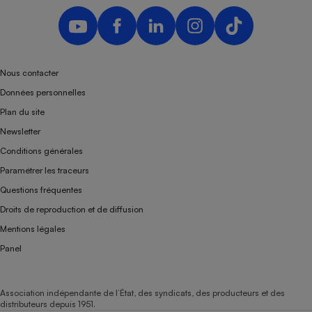
Téléphone mobile -
Smartphone
Plaque de cuisson à
induction
Nous contacter
Données personnelles
Climatiseur -
Plan du site
Ventilateur
Newsletter
Conditions générales
Antivirus
Paramétrer les traceurs
Climatiseur -
Questions fréquentes
Ventilateur
Droits de reproduction et de diffusion
Mentions légales
Panel
Association indépendante de l’État, des syndicats, des producteurs et des
distributeurs depuis 1951.