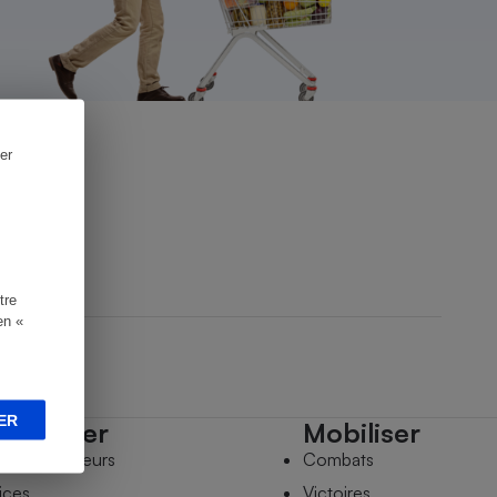
er
tre
en «
ER
mpagner
Mobiliser
s comparateurs
Combats
ices
Victoires