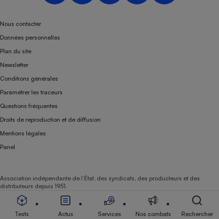
Téléphone mobile -
Smartphone
Plaque de cuisson à
Nous contacter
induction
Données personnelles
Plan du site
Newsletter
Climatiseur -
Conditions générales
Ventilateur
Paramétrer les traceurs
Questions fréquentes
Antivirus
Droits de reproduction et de diffusion
Climatiseur -
Mentions légales
Ventilateur
Panel
Association indépendante de l’État, des syndicats, des producteurs et des
distributeurs depuis 1951.
Tests
Actus
Services
Nos combats
Rechercher