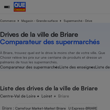
Commerce
Magasin - Grande surface
Supermarché - Drive
Drives de la ville de Briare
Additifs a
Comparate
Comparatif
Comparateu
Comparatif
Comparateu
Comparatif
Comparati
Substances
Toutes les actualités
Tous les services
Tous nos combats
L’association
Organismes de défense 
Train
supermarc
cosmétiqu
Comparateur des supermarchés
Comparateu
Achat - Vente - Travaux
Démarche administrative
Enquêtes
Nos actions
Nos missions
Système judiciaire
Transport aérien
gratuit
Copropriété
Famille
Guides d'achat
Nos grandes victoires
Notre méthodologie
À Briare, trouvez quel est le drive le moins cher de votre ville. Que
Location
Senior
Choisir relève les prix sur une centaine de produits et dresse un
Comparateu
Comparate
Comparati
Comparatif
Comparate
Comparatif
Comparatif
Conseils
Les billets de la présidente
Notre financement
palmarès de tous les supermarchés.
supermarc
électrique
Service marchand
Magasin - Grande surfac
Sport
Soumettre un litige
Comparateur des supermarchés
Liste des enseignes
Liste de
Brèves
Nos associations locales
Nos partenaires
Air
Marketing - Fidélisation
Vacances - Tourisme
Lettres types
Nous rejoindre
Nous rejoindre
Déchet
Méthode de vente - Abu
Rencontrer une association locale
Comparate
Comparatif
Comparatif
Comparatif
Comparatif
En savoir plus sur Que Choisir Ensemble
Liste des drives de la ville de Briare
Eau
s
Agriculture
Achat - Vente - Location
Energie
Centre-Val de Loire
Loiret
Briare
Nutrition
Assurance auto
-nous ?
Produit alimentaire
Carburant
Comparati
Comparati
Comparati
Comparate
Briare
:
Carrefour Market-Market Briare
U Express-BRIARE