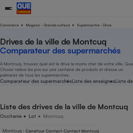
Commerce
Magasin - Grande surface
Supermarché - Drive
Drives de la ville de Montcuq
Additifs a
Comparate
Comparatif
Comparateu
Comparatif
Comparateu
Comparatif
Comparati
Substances
Toutes les actualités
Tous les services
Tous nos combats
L’association
Organismes de défense 
Train
supermarc
cosmétiqu
Comparateur des supermarchés
Comparateu
Achat - Vente - Travaux
Démarche administrative
Enquêtes
Nos actions
Nos missions
Système judiciaire
Transport aérien
gratuit
Copropriété
Famille
Guides d'achat
Nos grandes victoires
Notre méthodologie
À Montcuq, trouvez quel est le drive le moins cher de votre ville. Que
Location
Senior
Choisir relève les prix sur une centaine de produits et dresse un
Comparateu
Comparate
Comparati
Comparatif
Comparate
Comparatif
Comparatif
Conseils
Les billets de la présidente
Notre financement
palmarès de tous les supermarchés.
supermarc
électrique
Service marchand
Magasin - Grande surfac
Sport
Soumettre un litige
Comparateur des supermarchés
Liste des enseignes
Liste de
Brèves
Nos associations locales
Nos partenaires
Air
Marketing - Fidélisation
Vacances - Tourisme
Lettres types
Nous rejoindre
Nous rejoindre
Déchet
Méthode de vente - Abu
Rencontrer une association locale
Comparate
Comparatif
Comparatif
Comparatif
Comparatif
En savoir plus sur Que Choisir Ensemble
Liste des drives de la ville de Montcuq
Eau
s
Agriculture
Achat - Vente - Location
Energie
Occitanie
Lot
Montcuq
Nutrition
Assurance auto
-nous ?
Produit alimentaire
Carburant
Comparati
Comparati
Comparati
Comparate
Montcuq
:
Carrefour Contact-Contact Montcuq