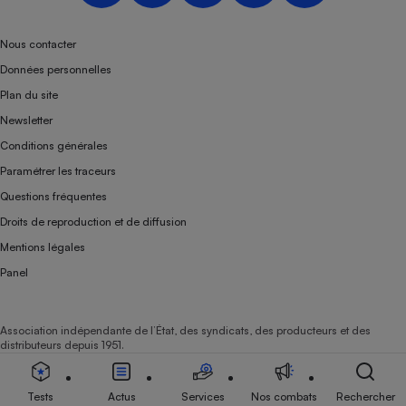
Téléphone mobile -
Smartphone
Plaque de cuisson à
Nous contacter
induction
Données personnelles
Plan du site
Newsletter
Climatiseur -
Conditions générales
Ventilateur
Paramétrer les traceurs
Questions fréquentes
Antivirus
Droits de reproduction et de diffusion
Climatiseur -
Mentions légales
Ventilateur
Panel
Association indépendante de l’État, des syndicats, des producteurs et des
distributeurs depuis 1951.
Tests
Actus
Services
Nos combats
Rechercher