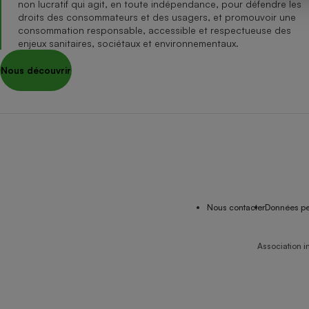
non lucratif qui agit, en toute indépendance, pour défendre les
Internet
droits des consommateurs et des usagers, et promouvoir une
consommation responsable, accessible et respectueuse des
Gros électroménager
Téléphonie
enjeux sanitaires, sociétaux et environnementaux.
Petit électroménager 
Nous découvrir
Complément
alimentaire
Mutuelle
Assurance emprunteu
Matelas
Champa
boutei
Banque 
Nous contacter
Données pe
Téléviseur
Antimoustique
Lave-linge
Association i