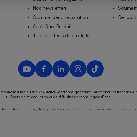
Nos newsletters
Soumettr
Commander une parution
Rencontr
Appli Quel Produit
- Ustensile
Foie gras
Tous nos tests de produits
Aide auditive
r
Assurance vie
Poêle à granulés
gne - Comment choisir une
lle de champagne
en ligne
rsonnelles
Plan du site
Newsletter
Conditions générales
Paramétrer les traceurs
Que
Ordinateur portable
Droits de reproduction et de diffusion
Mentions légales
Panel
Crème solaire
Lave-vaisselle
ndépendante de l’État, des syndicats, des producteurs et des distributeurs depuis 