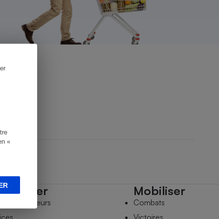
er
tre
en «
ER
mpagner
Mobiliser
s comparateurs
Combats
ices
Victoires