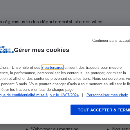
atif sèche-linge
atif smartphone
atif nettoyeur haute
ateur mutuelle
on
s régions
Liste des départements
Liste des villes
Réparation
Obsèques - Pompes
teur des devis d’opticiens
Continuer sans accept
e Andard
funèbres
eur-congélateur
dio
 robot
Gérer mes cookies
nduction
son
ranulés
irante
e multifonction
électrique
Choisir Ensemble et ses
7 partenaires
utilisent des traceurs pour mesurer
ience, la performance, personnaliser les contenus, les partager, optimiser la
Panneaux
r mobile
r portable
tion et afficher des contenus provenant de sites tiers. Nous conserverons vo
photovoltaïques
 pendant 6 mois. Vous pourrez changer d’avis à tout moment en utilisant le li
 Médicament
 balai
étrer les traceurs » en bas de chaque page.
ique de confidentialité mise à jour le 12/07/2024
|
Personnaliser mes choix
omplémentaire santé
 traîneau
ctile
Circuits courts et
alimentation locale
Puériculture - Produit
 automatique
pour bébé
TOUT ACCEPTER & FERM
Informer
Acco
Banque en ligne
seur
S’abonner au site
Tous no
vapeur
S’abonner au magazine
Nos serv