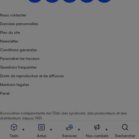
Téléphone mobile -
Smartphone
Plaque de cuisson à
Nous contacter
induction
Données personnelles
Plan du site
Newsletter
Climatiseur -
Conditions générales
Ventilateur
Paramétrer les traceurs
Questions fréquentes
Antivirus
Droits de reproduction et de diffusion
Climatiseur -
Mentions légales
Ventilateur
Panel
Association indépendante de l’État, des syndicats, des producteurs et des
distributeurs depuis 1951.
Tests
Actus
Services
Nos combats
Rechercher