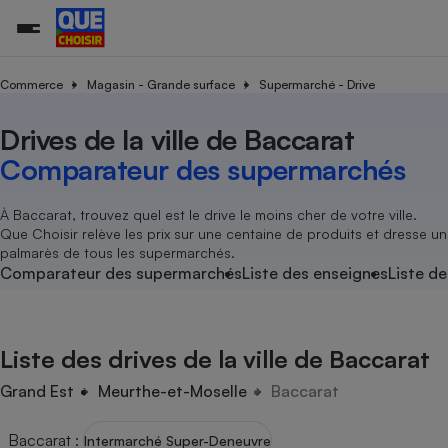
Commerce
Magasin - Grande surface
Supermarché - Drive
Drives de la ville de Baccarat
Additifs a
Comparate
Comparatif
Comparateu
Comparatif
Comparateu
Comparatif
Comparati
Substances
Toutes les actualités
Tous les services
Tous nos combats
L’association
Organismes de défense 
Train
supermarc
cosmétiqu
Comparateur des supermarchés
Comparateu
Achat - Vente - Travaux
Démarche administrative
Enquêtes
Nos actions
Nos missions
Système judiciaire
Transport aérien
gratuit
Copropriété
Famille
Guides d'achat
Nos grandes victoires
Notre méthodologie
À Baccarat, trouvez quel est le drive le moins cher de votre ville.
Location
Senior
Que Choisir relève les prix sur une centaine de produits et dresse un
Comparateu
Comparate
Comparati
Comparatif
Comparate
Comparatif
Comparatif
Conseils
Les billets de la présidente
Notre financement
palmarès de tous les supermarchés.
supermarc
électrique
Service marchand
Magasin - Grande surfac
Sport
Soumettre un litige
Comparateur des supermarchés
Liste des enseignes
Liste de
Brèves
Nos associations locales
Nos partenaires
Air
Marketing - Fidélisation
Vacances - Tourisme
Lettres types
Nous rejoindre
Nous rejoindre
Déchet
Méthode de vente - Abu
Rencontrer une association locale
Comparate
Comparatif
Comparatif
Comparatif
Comparatif
En savoir plus sur Que Choisir Ensemble
Liste des drives de la ville de Baccarat
Eau
s
Agriculture
Achat - Vente - Location
Energie
Grand Est
Meurthe-et-Moselle
Baccarat
Nutrition
Assurance auto
-nous ?
Produit alimentaire
Carburant
Comparati
Comparati
Comparati
Comparate
Baccarat
:
Intermarché Super-Deneuvre