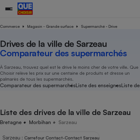
Commerce
Magasin - Grande surface
Supermarché - Drive
Drives de la ville de Sarzeau
Additifs a
Comparate
Comparatif
Comparateu
Comparatif
Comparateu
Comparatif
Comparati
Substances
Toutes les actualités
Tous les services
Tous nos combats
L’association
Organismes de défense 
Train
supermarc
cosmétiqu
Comparateur des supermarchés
Comparateu
Achat - Vente - Travaux
Démarche administrative
Enquêtes
Nos actions
Nos missions
Système judiciaire
Transport aérien
gratuit
Copropriété
Famille
Guides d'achat
Nos grandes victoires
Notre méthodologie
À Sarzeau, trouvez quel est le drive le moins cher de votre ville. Que
Location
Senior
Choisir relève les prix sur une centaine de produits et dresse un
Comparateu
Comparate
Comparati
Comparatif
Comparate
Comparatif
Comparatif
Conseils
Les billets de la présidente
Notre financement
palmarès de tous les supermarchés.
supermarc
électrique
Service marchand
Magasin - Grande surfac
Sport
Soumettre un litige
Comparateur des supermarchés
Liste des enseignes
Liste de
Brèves
Nos associations locales
Nos partenaires
Air
Marketing - Fidélisation
Vacances - Tourisme
Lettres types
Nous rejoindre
Nous rejoindre
Déchet
Méthode de vente - Abu
Rencontrer une association locale
Comparate
Comparatif
Comparatif
Comparatif
Comparatif
En savoir plus sur Que Choisir Ensemble
Liste des drives de la ville de Sarzeau
Eau
s
Agriculture
Achat - Vente - Location
Energie
Bretagne
Morbihan
Sarzeau
Nutrition
Assurance auto
-nous ?
Produit alimentaire
Carburant
Comparati
Comparati
Comparati
Comparate
Sarzeau
:
Carrefour Contact-Contact Sarzeau