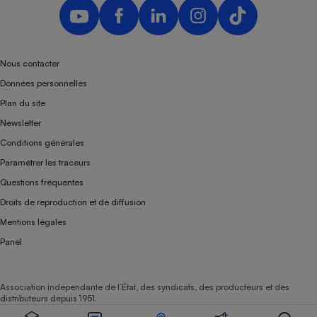
Téléphone mobile -
Smartphone
Plaque de cuisson à
induction
Nous contacter
Données personnelles
Climatiseur -
Plan du site
Ventilateur
Newsletter
Conditions générales
Antivirus
Paramétrer les traceurs
Questions fréquentes
Climatiseur -
Ventilateur
Droits de reproduction et de diffusion
Mentions légales
Panel
Association indépendante de l’État, des syndicats, des producteurs et des
distributeurs depuis 1951.