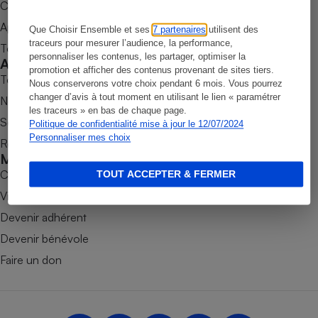
Commander une parution
Petit électroménager - U
Appli Quel Produit
Que Choisir Ensemble et ses
7 partenaires
utilisent des
Complément
alimentaire
traceurs pour mesurer l’audience, la performance,
Tous nos tests de produits
personnaliser les contenus, les partager, optimiser la
Mutuelle
Accompagner
Assurance emprunteur
promotion et afficher des contenus provenant de sites tiers.
Tous nos comparateurs
Nous conserverons votre choix pendant 6 mois. Vous pourrez
changer d’avis à tout moment en utilisant le lien « paramétrer
Nos services
les traceurs » en bas de chaque page.
Soumettre un litige
Politique de confidentialité mise à jour le 12/07/2024
Matelas
Personnaliser mes choix
Champagne
Rencontrer une association locale
bouteille
Mobiliser
Banque en 
Combats
TOUT ACCEPTER & FERMER
Téléviseur
Victoires
Antimoustique
Lave-linge
Devenir adhérent
Devenir bénévole
Faire un don
Radiateur électrique