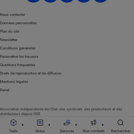
Téléphone mobile -
Smartphone
Plaque de cuisson à
Nous contacter
induction
Données personnelles
Plan du site
Newsletter
Climatiseur -
Conditions générales
Ventilateur
Paramétrer les traceurs
Questions fréquentes
Antivirus
Droits de reproduction et de diffusion
Climatiseur -
Mentions légales
Ventilateur
Panel
Association indépendante de l’État, des syndicats, des producteurs et des
distributeurs depuis 1951.
Tests
Actus
Services
Nos combats
Rechercher