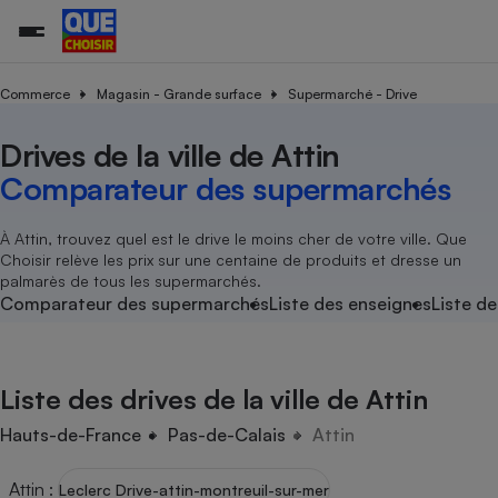
Commerce
Magasin - Grande surface
Supermarché - Drive
Drives de la ville de Attin
Additifs a
Comparate
Comparatif
Comparateu
Comparatif
Comparateu
Comparatif
Comparati
Substances
Toutes les actualités
Tous les services
Tous nos combats
L’association
Organismes de défense 
Train
supermarc
cosmétiqu
Comparateur des supermarchés
Comparateu
Achat - Vente - Travaux
Démarche administrative
Enquêtes
Nos actions
Nos missions
Système judiciaire
Transport aérien
gratuit
Copropriété
Famille
Guides d'achat
Nos grandes victoires
Notre méthodologie
À Attin, trouvez quel est le drive le moins cher de votre ville. Que
Location
Senior
Choisir relève les prix sur une centaine de produits et dresse un
Comparateu
Comparate
Comparati
Comparatif
Comparate
Comparatif
Comparatif
Conseils
Les billets de la présidente
Notre financement
palmarès de tous les supermarchés.
supermarc
électrique
Service marchand
Magasin - Grande surfac
Sport
Soumettre un litige
Comparateur des supermarchés
Liste des enseignes
Liste de
Brèves
Nos associations locales
Nos partenaires
Air
Marketing - Fidélisation
Vacances - Tourisme
Lettres types
Nous rejoindre
Nous rejoindre
Déchet
Méthode de vente - Abu
Rencontrer une association locale
Comparate
Comparatif
Comparatif
Comparatif
Comparatif
En savoir plus sur Que Choisir Ensemble
Liste des drives de la ville de Attin
Eau
s
Agriculture
Achat - Vente - Location
Energie
Hauts-de-France
Pas-de-Calais
Attin
Nutrition
Assurance auto
-nous ?
Produit alimentaire
Carburant
Comparati
Comparati
Comparati
Comparate
Attin
:
Leclerc Drive-attin-montreuil-sur-mer