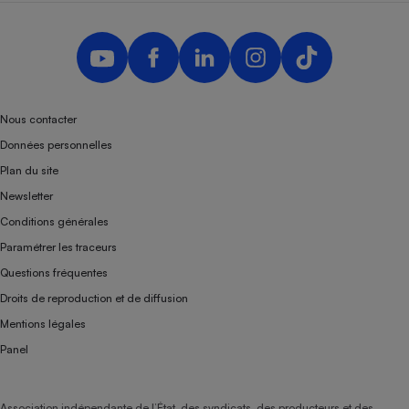
Téléphone mobile -
Smartphone
Plaque de cuisson à
induction
Nous contacter
Climatiseur -
Données personnelles
Ventilateur
Plan du site
Newsletter
Antivirus
Conditions générales
Climatiseur -
Paramétrer les traceurs
Ventilateur
Questions fréquentes
Droits de reproduction et de diffusion
Mentions légales
Panel
Association indépendante de l’État, des syndicats, des producteurs et des