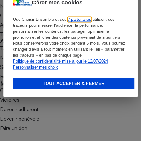
Gérer mes cookies
Nos newsletters
Petit électroménager - U
Complément
Commander une parution
alimentaire
Que Choisir Ensemble et ses
7 partenaires
utilisent des
Appli Quel Produit
Mutuelle
traceurs pour mesurer l’audience, la performance,
Assurance emprunteur
personnaliser les contenus, les partager, optimiser la
Tous nos tests de produits
promotion et afficher des contenus provenant de sites tiers.
Accompagner
Nous conserverons votre choix pendant 6 mois. Vous pourrez
Tous nos comparateurs
changer d’avis à tout moment en utilisant le lien « paramétrer
les traceurs » en bas de chaque page.
Nos services
Matelas
Politique de confidentialité mise à jour le 12/07/2024
Champagne
Soumettre un litige
Personnaliser mes choix
bouteille
Banque en 
Rencontrer une association locale
Téléviseur
Mobiliser
TOUT ACCEPTER & FERMER
Antimoustique
Combats
Lave-linge
Victoires
Devenir adhérent
Devenir bénévole
Radiateur électrique
Faire un don