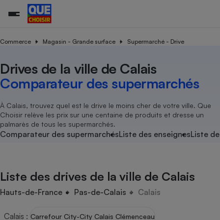
Commerce
Magasin - Grande surface
Supermarché - Drive
Drives de la ville de Calais
Additifs a
Comparate
Comparatif
Comparateu
Comparatif
Comparateu
Comparatif
Comparati
Substances
Toutes les actualités
Tous les services
Tous nos combats
L’association
Organismes de défense 
Train
supermarc
cosmétiqu
Comparateur des supermarchés
Comparateu
Achat - Vente - Travaux
Démarche administrative
Enquêtes
Nos actions
Nos missions
Système judiciaire
Transport aérien
gratuit
Copropriété
Famille
Guides d'achat
Nos grandes victoires
Notre méthodologie
À Calais, trouvez quel est le drive le moins cher de votre ville. Que
Location
Senior
Choisir relève les prix sur une centaine de produits et dresse un
Comparateu
Comparate
Comparati
Comparatif
Comparate
Comparatif
Comparatif
Conseils
Les billets de la présidente
Notre financement
palmarès de tous les supermarchés.
supermarc
électrique
Service marchand
Magasin - Grande surfac
Sport
Soumettre un litige
Comparateur des supermarchés
Liste des enseignes
Liste de
Brèves
Nos associations locales
Nos partenaires
Air
Marketing - Fidélisation
Vacances - Tourisme
Lettres types
Nous rejoindre
Nous rejoindre
Déchet
Méthode de vente - Abu
Rencontrer une association locale
Comparate
Comparatif
Comparatif
Comparatif
Comparatif
En savoir plus sur Que Choisir Ensemble
Liste des drives de la ville de Calais
Eau
s
Agriculture
Achat - Vente - Location
Energie
Hauts-de-France
Pas-de-Calais
Calais
Nutrition
Assurance auto
-nous ?
Produit alimentaire
Carburant
Comparati
Comparati
Comparati
Comparate
Calais
:
Carrefour City-City Calais Clémenceau