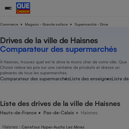
Commerce
Magasin - Grande surface
Supermarché - Drive
Drives de la ville de Haisnes
Additifs a
Comparate
Comparatif
Comparateu
Comparatif
Comparateu
Comparatif
Comparati
Substances
Toutes les actualités
Tous les services
Tous nos combats
L’association
Organismes de défense 
Train
supermarc
cosmétiqu
Comparateur des supermarchés
Comparateu
Achat - Vente - Travaux
Démarche administrative
Enquêtes
Nos actions
Nos missions
Système judiciaire
Transport aérien
gratuit
Copropriété
Famille
Guides d'achat
Nos grandes victoires
Notre méthodologie
À Haisnes, trouvez quel est le drive le moins cher de votre ville. Que
Location
Senior
Choisir relève les prix sur une centaine de produits et dresse un
Comparateu
Comparate
Comparati
Comparatif
Comparate
Comparatif
Comparatif
Conseils
Les billets de la présidente
Notre financement
palmarès de tous les supermarchés.
supermarc
électrique
Service marchand
Magasin - Grande surfac
Sport
Soumettre un litige
Comparateur des supermarchés
Liste des enseignes
Liste de
Brèves
Nos associations locales
Nos partenaires
Air
Marketing - Fidélisation
Vacances - Tourisme
Lettres types
Nous rejoindre
Nous rejoindre
Déchet
Méthode de vente - Abu
Rencontrer une association locale
Comparate
Comparatif
Comparatif
Comparatif
Comparatif
En savoir plus sur Que Choisir Ensemble
Liste des drives de la ville de Haisnes
Eau
s
Agriculture
Achat - Vente - Location
Energie
Hauts-de-France
Pas-de-Calais
Haisnes
Nutrition
Assurance auto
-nous ?
Produit alimentaire
Carburant
Comparati
Comparati
Comparati
Comparate
Haisnes
:
Carrefour Hyper-Auchy Les Mines