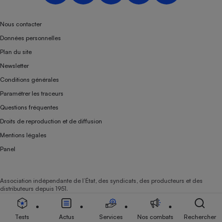
Téléphone mobile -
Smartphone
Plaque de cuisson à
Nous contacter
induction
Données personnelles
Plan du site
Newsletter
Climatiseur -
Conditions générales
Ventilateur
Paramétrer les traceurs
Questions fréquentes
Antivirus
Droits de reproduction et de diffusion
Climatiseur -
Mentions légales
Ventilateur
Panel
Association indépendante de l’État, des syndicats, des producteurs et des
distributeurs depuis 1951.
Tests
Actus
Services
Nos combats
Rechercher