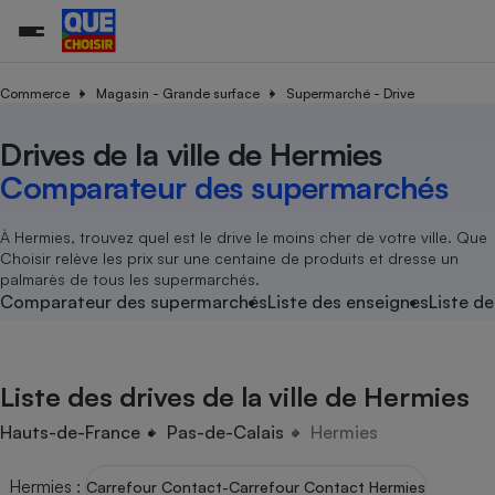
Commerce
Magasin - Grande surface
Supermarché - Drive
Drives de la ville de Hermies
Additifs a
Comparate
Comparatif
Comparateu
Comparatif
Comparateu
Comparatif
Comparati
Substances
Toutes les actualités
Tous les services
Tous nos combats
L’association
Organismes de défense 
Train
supermarc
cosmétiqu
Comparateur des supermarchés
Comparateu
Achat - Vente - Travaux
Démarche administrative
Enquêtes
Nos actions
Nos missions
Système judiciaire
Transport aérien
gratuit
Copropriété
Famille
Guides d'achat
Nos grandes victoires
Notre méthodologie
À Hermies, trouvez quel est le drive le moins cher de votre ville. Que
Location
Senior
Choisir relève les prix sur une centaine de produits et dresse un
Comparateu
Comparate
Comparati
Comparatif
Comparate
Comparatif
Comparatif
Conseils
Les billets de la présidente
Notre financement
palmarès de tous les supermarchés.
supermarc
électrique
Service marchand
Magasin - Grande surfac
Sport
Soumettre un litige
Comparateur des supermarchés
Liste des enseignes
Liste de
Brèves
Nos associations locales
Nos partenaires
Air
Marketing - Fidélisation
Vacances - Tourisme
Lettres types
Nous rejoindre
Nous rejoindre
Déchet
Méthode de vente - Abu
Rencontrer une association locale
Comparate
Comparatif
Comparatif
Comparatif
Comparatif
En savoir plus sur Que Choisir Ensemble
Liste des drives de la ville de Hermies
Eau
s
Agriculture
Achat - Vente - Location
Energie
Hauts-de-France
Pas-de-Calais
Hermies
Nutrition
Assurance auto
-nous ?
Produit alimentaire
Carburant
Comparati
Comparati
Comparati
Comparate
Hermies
:
Carrefour Contact-Carrefour Contact Hermies