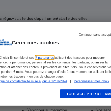
atif sèche-linge
atif smartphone
atif nettoyeur haute
ateur mutuelle
on
s régions
Liste des départements
Liste des villes
Réparation
Obsèques - Pompes
teur des devis d’opticiens
Continuer sans accept
e Marles-les-Mines
funèbres
eur-congélateur
dio
 robot
Gérer mes cookies
nduction
son
ranulés
irante
e multifonction
électrique
Choisir Ensemble et ses
7 partenaires
utilisent des traceurs pour mesurer
ience, la performance, personnaliser les contenus, les partager, optimiser la
Panneaux
r mobile
r portable
tion et afficher des contenus provenant de sites tiers. Nous conserverons vo
photovoltaïques
 pendant 6 mois. Vous pourrez changer d’avis à tout moment en utilisant le li
 Médicament
 balai
étrer les traceurs » en bas de chaque page.
ique de confidentialité mise à jour le 12/07/2024
|
Personnaliser mes choix
omplémentaire santé
 traîneau
ctile
Circuits courts et
alimentation locale
Puériculture - Produit
 automatique
pour bébé
TOUT ACCEPTER & FERM
Informer
Acco
Banque en ligne
seur
S’abonner au site
Tous no
vapeur
S’abonner au magazine
Nos serv