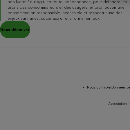
non lucratif qui agit, en toute indépendance, pour défendre les
Internet
droits des consommateurs et des usagers, et promouvoir une
consommation responsable, accessible et respectueuse des
Gros électroménager
Téléphonie
enjeux sanitaires, sociétaux et environnementaux.
Petit électroménager 
Nous découvrir
Complément
alimentaire
Mutuelle
Assurance emprunteu
Matelas
Champa
boutei
Banque 
Nous contacter
Données pe
Téléviseur
Antimoustique
Lave-linge
Association i