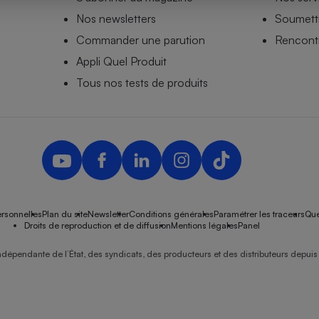
Nos newsletters
Soumettr
Commander une parution
Rencontr
Appli Quel Produit
- Ustensile
Foie gras
Tous nos tests de produits
Aide auditive
r
Assurance vie
Poêle à granulés
gne - Comment choisir une
lle de champagne
en ligne
rsonnelles
Plan du site
Newsletter
Conditions générales
Paramétrer les traceurs
Que
Ordinateur portable
Droits de reproduction et de diffusion
Mentions légales
Panel
Crème solaire
Lave-vaisselle
ndépendante de l’État, des syndicats, des producteurs et des distributeurs depuis 