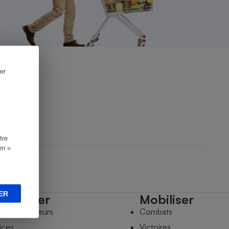
er
tre
en «
ER
mpagner
Mobiliser
s comparateurs
Combats
ices
Victoires