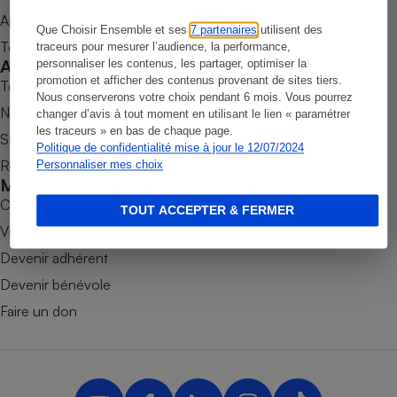
Appli Quel Produit
Petit électroménager - U
Que Choisir Ensemble et ses
7 partenaires
utilisent des
Complément
Tous nos tests de produits
traceurs pour mesurer l’audience, la performance,
alimentaire
Accompagner
personnaliser les contenus, les partager, optimiser la
Mutuelle
Assurance emprunteur
promotion et afficher des contenus provenant de sites tiers.
Tous nos comparateurs
Nous conserverons votre choix pendant 6 mois. Vous pourrez
Nos services
changer d’avis à tout moment en utilisant le lien « paramétrer
les traceurs » en bas de chaque page.
Soumettre un litige
Politique de confidentialité mise à jour le 12/07/2024
Rencontrer une association locale
Personnaliser mes choix
Matelas
Champagne
Mobiliser
bouteille
Banque en 
Combats
TOUT ACCEPTER & FERMER
Téléviseur
Victoires
Antimoustique
Devenir adhérent
Lave-linge
Devenir bénévole
Faire un don
Radiateur électrique