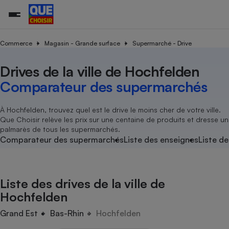
Commerce
Magasin - Grande surface
Supermarché - Drive
Drives de la ville de Hochfelden
Additifs a
Comparate
Comparatif
Comparateu
Comparatif
Comparateu
Comparatif
Comparati
Substances
Toutes les actualités
Tous les services
Tous nos combats
L’association
Organismes de défense 
Train
supermarc
cosmétiqu
Comparateur des supermarchés
Comparateu
Achat - Vente - Travaux
Démarche administrative
Enquêtes
Nos actions
Nos missions
Système judiciaire
Transport aérien
gratuit
Copropriété
Famille
Guides d'achat
Nos grandes victoires
Notre méthodologie
À Hochfelden, trouvez quel est le drive le moins cher de votre ville.
Location
Senior
Que Choisir relève les prix sur une centaine de produits et dresse un
Comparateu
Comparate
Comparati
Comparatif
Comparate
Comparatif
Comparatif
Conseils
Les billets de la présidente
Notre financement
palmarès de tous les supermarchés.
supermarc
électrique
Service marchand
Magasin - Grande surfac
Sport
Soumettre un litige
Comparateur des supermarchés
Liste des enseignes
Liste de
Brèves
Nos associations locales
Nos partenaires
Air
Marketing - Fidélisation
Vacances - Tourisme
Lettres types
Nous rejoindre
Nous rejoindre
Déchet
Méthode de vente - Abu
Rencontrer une association locale
Comparate
Comparatif
Comparatif
Comparatif
Comparatif
En savoir plus sur Que Choisir Ensemble
Liste des drives de la ville de
Eau
s
Agriculture
Achat - Vente - Location
Hochfelden
Energie
Nutrition
Assurance auto
Grand Est
Bas-Rhin
Hochfelden
-nous ?
Produit alimentaire
Carburant
Comparati
Comparati
Comparati
Comparate