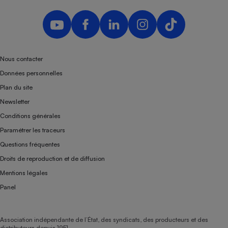
Téléphone mobile -
Smartphone
Plaque de cuisson à
induction
Nous contacter
Données personnelles
Climatiseur -
Ventilateur
Plan du site
Newsletter
Antivirus
Conditions générales
Paramétrer les traceurs
Climatiseur -
Ventilateur
Questions fréquentes
Droits de reproduction et de diffusion
Mentions légales
Panel
Association indépendante de l’État, des syndicats, des producteurs et des
distributeurs depuis 1951.