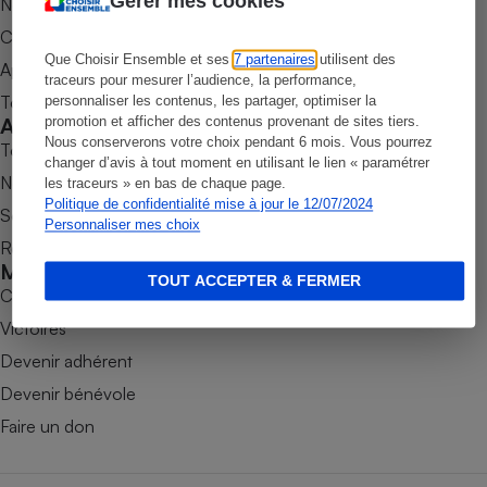
Gérer mes cookies
Nos newsletters
Petit électroménager - U
Commander une parution
Complément
Que Choisir Ensemble et ses
7 partenaires
utilisent des
alimentaire
Appli Quel Produit
traceurs pour mesurer l’audience, la performance,
Mutuelle
Assurance emprunteur
Tous nos tests de produits
personnaliser les contenus, les partager, optimiser la
Accompagner
promotion et afficher des contenus provenant de sites tiers.
Nous conserverons votre choix pendant 6 mois. Vous pourrez
Tous nos comparateurs
changer d’avis à tout moment en utilisant le lien « paramétrer
Nos services
les traceurs » en bas de chaque page.
Politique de confidentialité mise à jour le 12/07/2024
Matelas
Soumettre un litige
Champagne
Personnaliser mes choix
bouteille
Rencontrer une association locale
Banque en 
Mobiliser
Téléviseur
TOUT ACCEPTER & FERMER
Combats
Antimoustique
Lave-linge
Victoires
Devenir adhérent
Devenir bénévole
Faire un don
Radiateur électrique