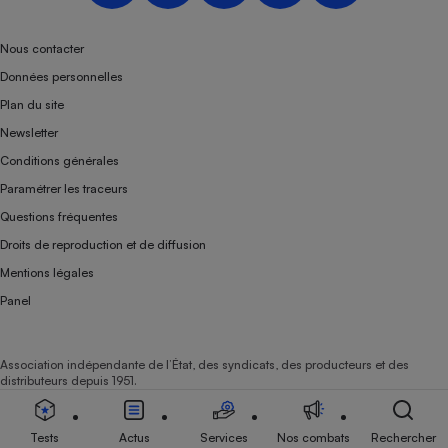
Téléphone mobile -
Smartphone
Plaque de cuisson à
Nous contacter
induction
Données personnelles
Plan du site
Newsletter
Climatiseur -
Conditions générales
Ventilateur
Paramétrer les traceurs
Questions fréquentes
Antivirus
Droits de reproduction et de diffusion
Climatiseur -
Mentions légales
Ventilateur
Panel
Association indépendante de l’État, des syndicats, des producteurs et des
distributeurs depuis 1951.
Tests
Actus
Services
Nos combats
Rechercher