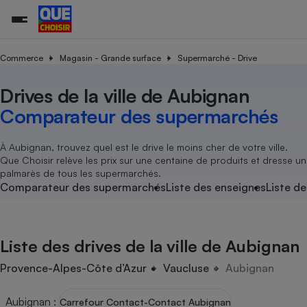
Commerce
Magasin - Grande surface
Supermarché - Drive
Drives de la ville de Aubignan
Additifs a
Comparate
Comparatif
Comparateu
Comparatif
Comparateu
Comparatif
Comparati
Substances
Toutes les actualités
Tous les services
Tous nos combats
L’association
Organismes de défense 
Train
supermarc
cosmétiqu
Comparateur des supermarchés
Comparateu
Achat - Vente - Travaux
Démarche administrative
Enquêtes
Nos actions
Nos missions
Système judiciaire
Transport aérien
gratuit
Copropriété
Famille
Guides d'achat
Nos grandes victoires
Notre méthodologie
À Aubignan, trouvez quel est le drive le moins cher de votre ville.
Location
Senior
Que Choisir relève les prix sur une centaine de produits et dresse un
Comparateu
Comparate
Comparati
Comparatif
Comparate
Comparatif
Comparatif
Conseils
Les billets de la présidente
Notre financement
palmarès de tous les supermarchés.
supermarc
électrique
Service marchand
Magasin - Grande surfac
Sport
Soumettre un litige
Comparateur des supermarchés
Liste des enseignes
Liste de
Brèves
Nos associations locales
Nos partenaires
Air
Marketing - Fidélisation
Vacances - Tourisme
Lettres types
Nous rejoindre
Nous rejoindre
Déchet
Méthode de vente - Abu
Rencontrer une association locale
Comparate
Comparatif
Comparatif
Comparatif
Comparatif
En savoir plus sur Que Choisir Ensemble
Liste des drives de la ville de Aubignan
Eau
s
Agriculture
Achat - Vente - Location
Energie
Provence-Alpes-Côte d’Azur
Vaucluse
Aubignan
Nutrition
Assurance auto
-nous ?
Produit alimentaire
Carburant
Comparati
Comparati
Comparati
Comparate
Aubignan
:
Carrefour Contact-Contact Aubignan