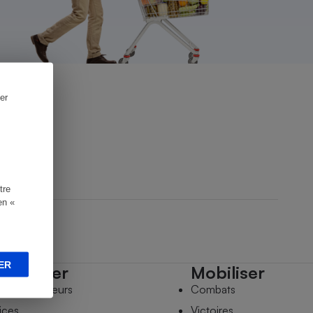
er
tre
en «
ER
mpagner
Mobiliser
s comparateurs
Combats
ices
Victoires