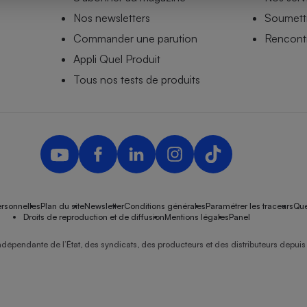
Nos newsletters
Soumettr
Commander une parution
Rencontr
Appli Quel Produit
- Ustensile
Foie gras
Tous nos tests de produits
Aide auditive
r
Assurance vie
Poêle à granulés
gne - Comment choisir une
lle de champagne
en ligne
rsonnelles
Plan du site
Newsletter
Conditions générales
Paramétrer les traceurs
Que
Ordinateur portable
Droits de reproduction et de diffusion
Mentions légales
Panel
Crème solaire
Lave-vaisselle
ndépendante de l’État, des syndicats, des producteurs et des distributeurs depuis 