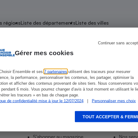
atif sèche-linge
atif smartphone
atif nettoyeur haute
ateur mutuelle
on
s régions
Liste des départements
Liste des villes
Réparation
Obsèques - Pompes
teur des devis d’opticiens
Continuer sans accept
e Lussac-les-Châteaux
funèbres
eur-congélateur
dio
 robot
Gérer mes cookies
nduction
son
ranulés
irante
e multifonction
électrique
Choisir Ensemble et ses
7 partenaires
utilisent des traceurs pour mesurer
ience, la performance, personnaliser les contenus, les partager, optimiser la
Panneaux
r mobile
r portable
tion et afficher des contenus provenant de sites tiers. Nous conserverons vo
photovoltaïques
 pendant 6 mois. Vous pourrez changer d’avis à tout moment en utilisant le li
 Médicament
 balai
étrer les traceurs » en bas de chaque page.
ique de confidentialité mise à jour le 12/07/2024
|
Personnaliser mes choix
omplémentaire santé
 traîneau
ctile
Circuits courts et
alimentation locale
Puériculture - Produit
 automatique
pour bébé
TOUT ACCEPTER & FERM
Informer
Acco
Banque en ligne
seur
S’abonner au site
Tous no
vapeur
S’abonner au magazine
Nos serv