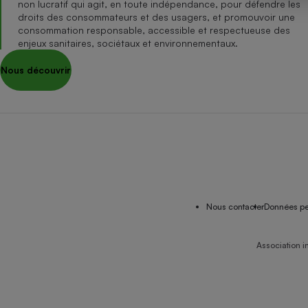
non lucratif qui agit, en toute indépendance, pour défendre les
Internet
droits des consommateurs et des usagers, et promouvoir une
consommation responsable, accessible et respectueuse des
Gros électroménager
Téléphonie
enjeux sanitaires, sociétaux et environnementaux.
Petit électroménager 
Nous découvrir
Complément
alimentaire
Mutuelle
Assurance emprunteu
Matelas
Champa
boutei
Banque 
Nous contacter
Données pe
Téléviseur
Antimoustique
Lave-linge
Association i