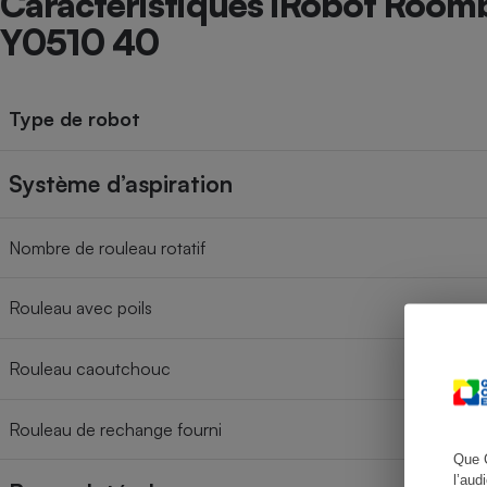
Caractéristiques iRobot Room
Y0510 40
Cafetière à expresso
Type de robot
Système d’aspiration
Nombre de rouleau rotatif
Rouleau avec poils
Robot ménager
Rouleau caoutchouc
Rouleau de rechange fourni
Que 
l’aud