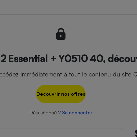
- Ustensile
Foie gras
Aide auditive
r
Assurance vie
Essential + Y0510 40, découvr
ccédez immédiatement à tout le contenu du site Q
Poêle à granulés
gne - Comment choisir une
lle de champagne
en ligne
Découvrir nos offres
Ordinateur portable
Crème solaire
Lave-vaisselle
Déjà abonné ?
Se connecter