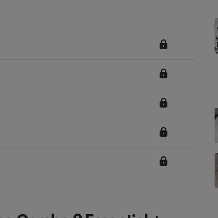
Électricité - Gaz
Appareil photo
numérique
Four encastrable
Lessive
Aspirateur