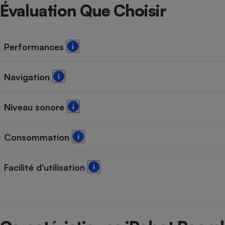
Radiateur électrique
Évaluation Que Choisir
Téléphone mobile -
Smartphone
Performances
Plaque de cuisson à
induction
Navigation
Climatiseur -
Niveau sonore
Ventilateur
Consommation
Antivirus
Climatiseur -
Facilité d'utilisation
Ventilateur