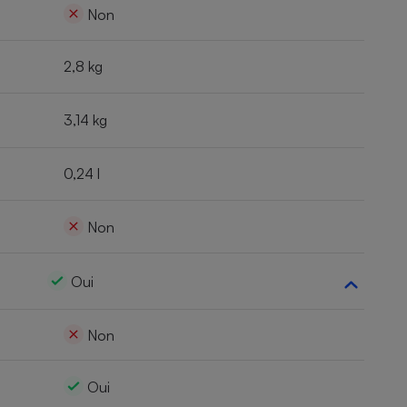
Non
2,8 kg
3,14 kg
0,24 l
Non
Oui
Non
Oui