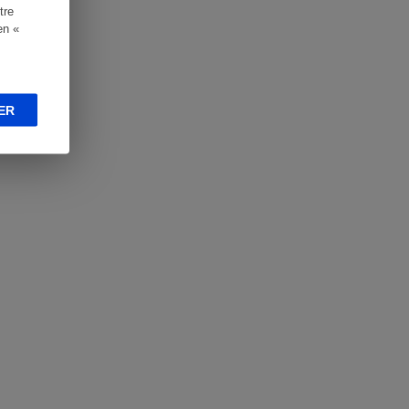
tre
en «
ER