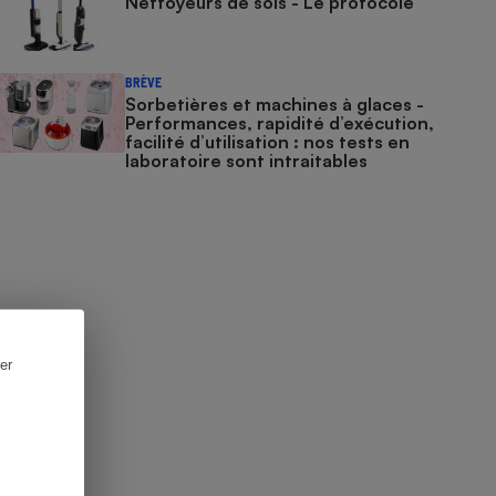
Nettoyeurs de sols - Le protocole
BRÈVE
Sorbetières et machines à glaces​​​​​​ -
Performances, rapidité d’exécution,
facilité d’utilisation : nos tests en
laboratoire sont intraitables
er