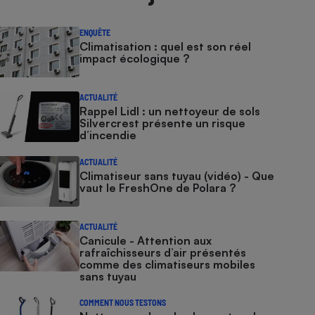
ENQUÊTE
Climatisation : quel est son réel
impact écologique ?
ACTUALITÉ
Rappel Lidl : un nettoyeur de sols
Silvercrest présente un risque
d’incendie
ACTUALITÉ
Climatiseur sans tuyau (vidéo) - Que
vaut le FreshOne de Polara ?
ACTUALITÉ
Canicule - Attention aux
rafraîchisseurs d’air présentés
comme des climatiseurs mobiles
sans tuyau
COMMENT NOUS TESTONS