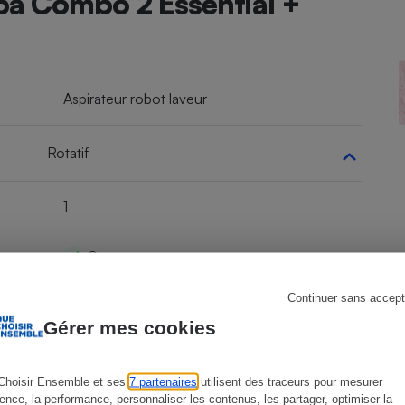
ba Combo 2 Essential +
s
Réfrigérateur
Aspirateur robot laveur
Rotatif
1
Oui
Continuer sans accept
Oui
Gérer mes cookies
0
Choisir Ensemble et ses
7 partenaires
utilisent des traceurs pour mesurer
ience, la performance, personnaliser les contenus, les partager, optimiser la