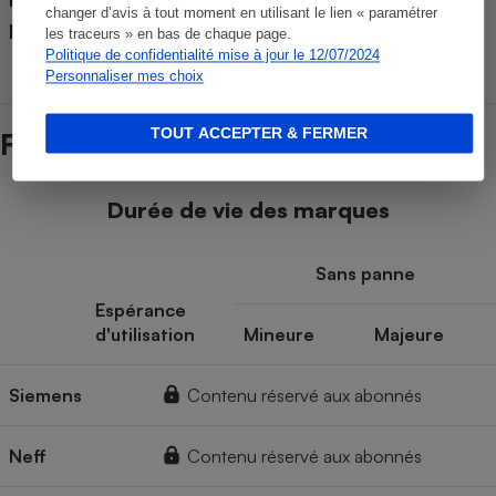
France
changer d’avis à tout moment en utilisant le lien « paramétrer
par le fabricant)
les traceurs » en bas de chaque page.
Politique de confidentialité mise à jour le 12/07/2024
Personnaliser mes choix
TOUT ACCEPTER & FERMER
Fiabilité des marques
Durée de vie des marques
Sans panne
Espérance
d'utilisation
Mineure
Majeure
Siemens
Contenu réservé aux abonnés
Neff
Contenu réservé aux abonnés