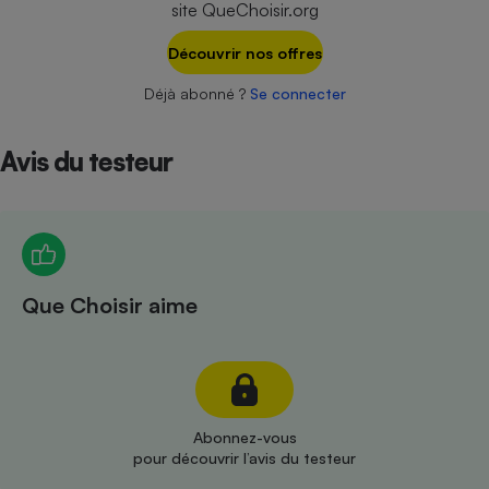
site QueChoisir.org
Téléphone mobile -
Smartphone
Plaque de cuisson à
Découvrir nos offres
induction
Déjà abonné ?
Se connecter
Avis du testeur
Climatiseur -
Ventilateur
Antivirus
Climatiseur -
Que Choisir aime
Ventilateur
Abonnez-vous
pour découvrir l’avis du testeur