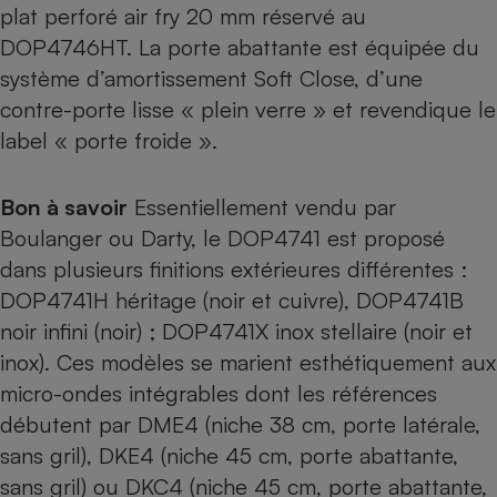
plat perforé air fry 20 mm réservé au
DOP4746HT
. La porte abattante est équipée du
système d’amortissement Soft Close, d’une
contre-porte lisse « plein verre » et revendique le
label « porte froide ».
Bon à savoir
Essentiellement vendu par
Boulanger ou Darty, le DOP4741 est proposé
dans plusieurs finitions extérieures différentes :
DOP4741H héritage (noir et cuivre),
DOP4741B
noir infini
(noir) ;
DOP4741X inox stellaire
(noir et
inox). Ces modèles se marient esthétiquement aux
micro-ondes intégrables dont les références
débutent par DME4 (niche 38 cm, porte latérale,
sans gril), DKE4 (niche 45 cm, porte abattante,
sans gril) ou DKC4 (niche 45 cm, porte abattante,