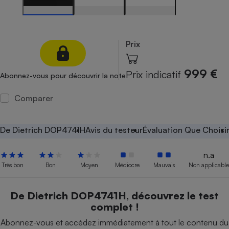
Petit électroménager - U
Complément
alimentaire
Mutuelle
Prix
Assurance emprunteur
999 €
Prix indicatif
Abonnez-vous pour découvrir la note
Comparer
Matelas
Champagne
bouteille
Banque en 
De Dietrich DOP4741H
Avis du testeur
Évaluation Que Choisi
Téléviseur
Antimoustique
Lave-linge
n.a
Très bon
Bon
Moyen
Médiocre
Mauvais
Non applicable
De Dietrich DOP4741H, découvrez le test
Radiateur électrique
complet !
Abonnez-vous et accédez immédiatement à tout le contenu du