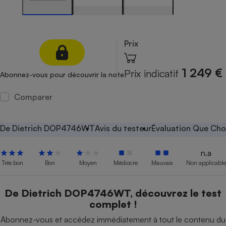
Petit électroménager - U
Complément
alimentaire
Mutuelle
Prix
Assurance emprunteur
1 249 €
Prix indicatif
Abonnez-vous pour découvrir la note
Comparer
Matelas
Champagne
bouteille
Banque en 
De Dietrich DOP4746WT
Avis du testeur
Évaluation Que Choi
Téléviseur
Antimoustique
Lave-linge
n.a
Très bon
Bon
Moyen
Médiocre
Mauvais
Non applicable
De Dietrich DOP4746WT, découvrez le test
Radiateur électrique
complet !
Abonnez-vous et accédez immédiatement à tout le contenu du