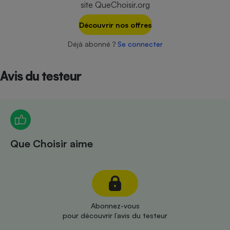
site QueChoisir.org
Téléphone mobile -
Smartphone
Plaque de cuisson à
Découvrir nos offres
induction
Déjà abonné ?
Se connecter
Avis du testeur
Climatiseur -
Ventilateur
Antivirus
Climatiseur -
Que Choisir aime
Ventilateur
Abonnez-vous
pour découvrir l’avis du testeur