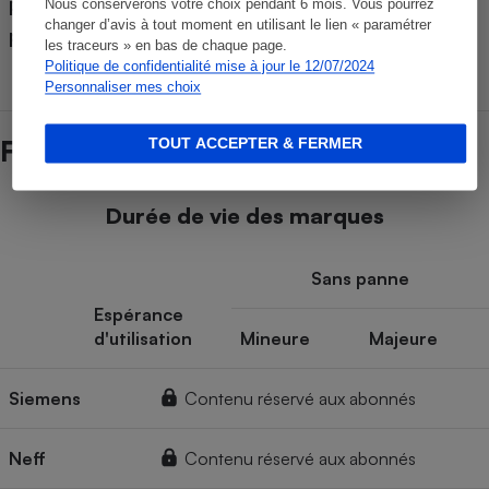
Pays de fabrication (déclaré
Nous conserverons votre choix pendant 6 mois. Vous pourrez
France
changer d’avis à tout moment en utilisant le lien « paramétrer
par le fabricant)
les traceurs » en bas de chaque page.
Politique de confidentialité mise à jour le 12/07/2024
Personnaliser mes choix
TOUT ACCEPTER & FERMER
Fiabilité des marques
Durée de vie des marques
Sans panne
Espérance
d'utilisation
Mineure
Majeure
Siemens
Contenu réservé aux abonnés
Neff
Contenu réservé aux abonnés