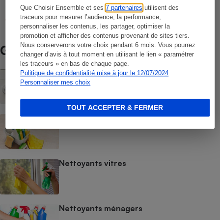
Nettoyants ménagers en spray
Que Choisir Ensemble et ses
7 partenaires
utilisent des
traceurs pour mesurer l’audience, la performance,
personnaliser les contenus, les partager, optimiser la
promotion et afficher des contenus provenant de sites tiers.
Nous conserverons votre choix pendant 6 mois. Vous pourrez
Guide d’achat
changer d’avis à tout moment en utilisant le lien « paramétrer
les traceurs » en bas de chaque page.
Nettoyants anticalcaire
Politique de confidentialité mise à jour le 12/07/2024
Personnaliser mes choix
TOUT ACCEPTER & FERMER
Nettoyants multi-usages
Nettoyants vitres
Nettoyants ménagers