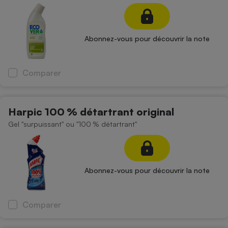
Petit électroménager - U
Complément
alimentaire
Abonnez-vous pour découvrir la note
Mutuelle
Assurance emprunteur
Comparer
Matelas
Champagne
Harpic 100 % détartrant original
bouteille
Banque en 
Gel "surpuissant" ou "100 % détartrant"
Téléviseur
Antimoustique
Lave-linge
Abonnez-vous pour découvrir la note
Radiateur électrique
Comparer