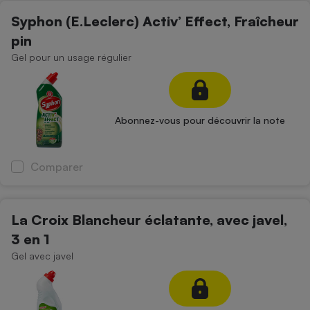
Téléphone mobile -
Syphon (E.Leclerc) Activ’ Effect, Fraîcheur
Smartphone
Plaque de cuisson à
pin
induction
Gel pour un usage régulier
Climatiseur -
Ventilateur
Abonnez-vous pour découvrir la note
Antivirus
Comparer
Climatiseur -
Ventilateur
La Croix Blancheur éclatante, avec javel,
3 en 1
Gel avec javel