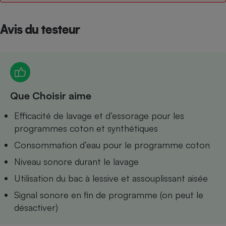
Petit électroménager - U
Complément
Avis du testeur
alimentaire
Mutuelle
Assurance emprunteur
Que Choisir aime
Matelas
Champagne
bouteille
Efficacité de lavage et d’essorage pour les
Banque en 
programmes coton et synthétiques
Téléviseur
Antimoustique
Consommation d’eau pour le programme coton
Lave-linge
Niveau sonore durant le lavage
Utilisation du bac à lessive et assouplissant aisée
Signal sonore en fin de programme (on peut le
Radiateur électrique
désactiver)