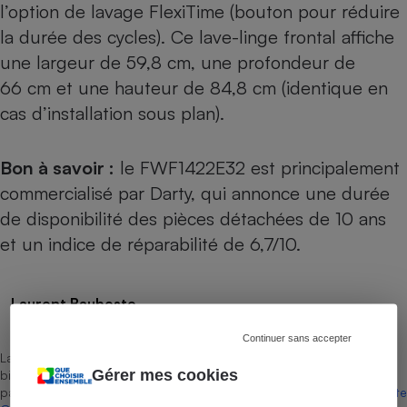
l’option de lavage FlexiTime (bouton pour réduire
la durée des cycles). Ce lave-linge frontal affiche
une largeur de 59,8 cm, une profondeur de
66 cm et une hauteur de 84,8 cm (identique en
cas d’installation sous plan).
Bon à savoir :
le FWF1422E32 est principalement
commercialisé par Darty, qui annonce une durée
de disponibilité des pièces détachées de 10 ans
et un indice de réparabilité de 6,7/10.
Laurent Baubeste
Rédacteur technique
Continuer sans accepter
La sélection de produits ou services est représentative du marché,
Gérer mes cookies
bien que non-exhaustive. À l’exception des autorisations données
par Bureau Veritas Certification conformément aux règles de
La Note