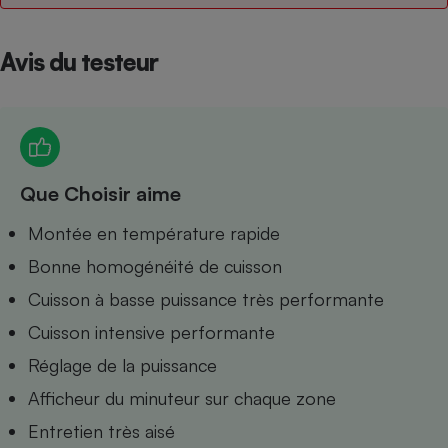
Petit électroménager - U
Complément
Avis du testeur
alimentaire
Mutuelle
Assurance emprunteur
Que Choisir aime
Matelas
Champagne
bouteille
Banque en 
Montée en température rapide
Téléviseur
Bonne homogénéité de cuisson
Antimoustique
Lave-linge
Cuisson à basse puissance très performante
Cuisson intensive performante
Réglage de la puissance
Radiateur électrique
Afficheur du minuteur sur chaque zone
Entretien très aisé