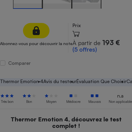
Petit électroménager - U
Complément
alimentaire
Mutuelle
Prix
Assurance emprunteur
193 €
À partir de
Abonnez-vous pour découvrir la note
(5 offres)
Matelas
Champagne
Comparer
bouteille
Banque en 
Téléviseur
Thermor Emotion 4
Avis du testeur
Évaluation Que Choisir
Ca
Antimoustique
Lave-linge
n.a
Très bon
Bon
Moyen
Médiocre
Mauvais
Non applicable
Radiateur électrique
Thermor Emotion 4, découvrez le test
complet !