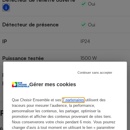
Oui
Détecteur de présence
Oui
IP
IP24
Puissance testée
1500 W
Continuer sans accepter
Pays de fabrication (déclaré
France
par le fabricant)
Gérer mes cookies
Que Choisir Ensemble et ses
7 partenaires
utilisent des
traceurs pour mesurer l’audience, la performance,
Prix et magasins
personnaliser les contenus, les partager, optimiser la
promotion et afficher des contenus provenant de sites tiers.
Nous conserverons votre choix pendant 6 mois. Vous pourrez
changer d’avis à tout moment en utilisant le lien « paramétrer
Évolution du prix moyen