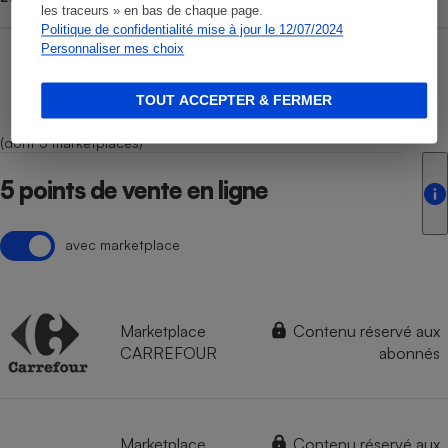
les traceurs » en bas de chaque page.
Politique de confidentialité mise à jour le 12/07/2024
Personnaliser mes choix
TOUT ACCEPTER & FERMER
(dont 5 marketplaces)
5 points de vente en ligne
avec marketplace
Marketplace
Contenu réservé aux
CARREFOUR
abonnés
Marketplace
Contenu réservé aux