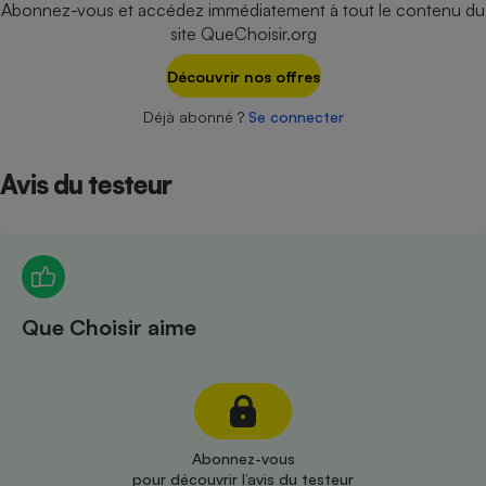
Abonnez-vous et accédez immédiatement à tout le contenu du
Téléphone mobile -
Smartphone
site QueChoisir.org
Plaque de cuisson à
induction
Découvrir nos offres
Déjà abonné ?
Se connecter
Climatiseur -
Ventilateur
Avis du testeur
Antivirus
Climatiseur -
Ventilateur
Que Choisir aime
Abonnez-vous
pour découvrir l’avis du testeur