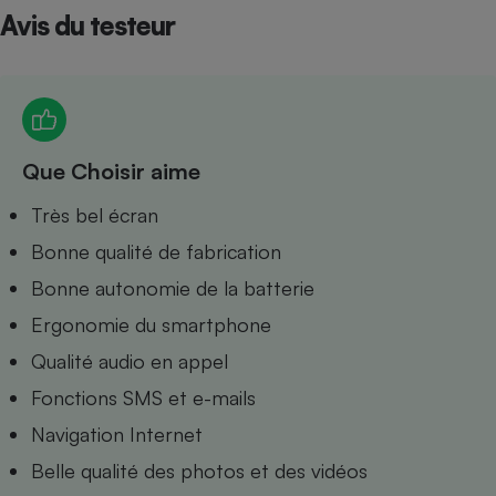
Avis du testeur
Petit électroménager - U
Complément
alimentaire
Mutuelle
Assurance emprunteur
Que Choisir aime
Matelas
Très bel écran
Champagne
bouteille
Bonne qualité de fabrication
Banque en 
Téléviseur
Bonne autonomie de la batterie
Antimoustique
Lave-linge
Ergonomie du smartphone
Qualité audio en appel
Fonctions SMS et e-mails
Navigation Internet
Radiateur électrique
Belle qualité des photos et des vidéos