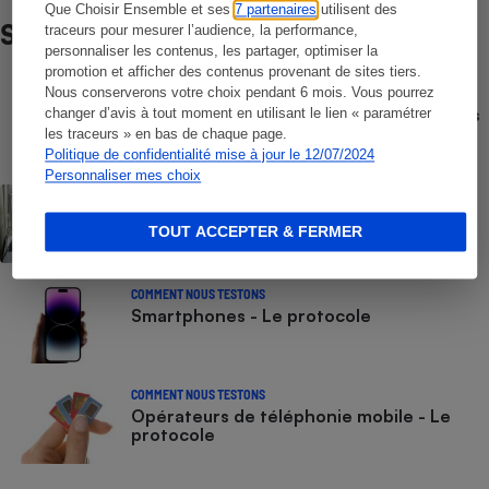
Que Choisir Ensemble et ses
7 partenaires
utilisent des
Sur le même sujet
traceurs pour mesurer l’audience, la performance,
personnaliser les contenus, les partager, optimiser la
promotion et afficher des contenus provenant de sites tiers.
Nous conserverons votre choix pendant 6 mois. Vous pourrez
COMPARATEUR
Comparateur gratuit des forfaits mobiles
changer d’avis à tout moment en utilisant le lien « paramétrer
- Choisissez le meilleur forfait, avec ou
les traceurs » en bas de chaque page.
sans engagement
Politique de confidentialité mise à jour le 12/07/2024
Personnaliser mes choix
ACTUALITÉ
Numéros de services clients gratuits - La
liste des numéros non surtaxés
TOUT ACCEPTER & FERMER
COMMENT NOUS TESTONS
Smartphones - Le protocole
COMMENT NOUS TESTONS
Opérateurs de téléphonie mobile - Le
protocole