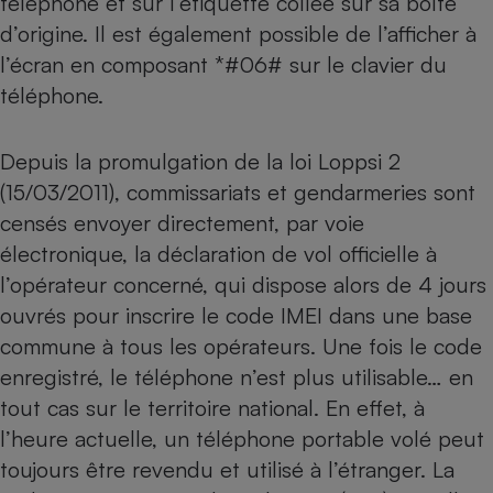
téléphone et sur l’étiquette collée sur sa boîte
Téléphone mobile -
d’origine. Il est également possible de l’afficher à
Smartphone
Plaque de cuisson à
l’écran en composant *#06# sur le clavier du
induction
téléphone.
Depuis la promulgation de la loi Loppsi 2
Climatiseur -
Ventilateur
(15/03/2011), commissariats et gendarmeries sont
censés envoyer directement, par voie
électronique, la déclaration de vol officielle à
Antivirus
l’opérateur concerné, qui dispose alors de 4 jours
Climatiseur -
Ventilateur
ouvrés pour inscrire le code IMEI dans une base
commune à tous les opérateurs. Une fois le code
enregistré, le téléphone n’est plus utilisable… en
tout cas sur le territoire national. En effet, à
l’heure actuelle, un téléphone portable volé peut
toujours être revendu et utilisé à l’étranger. La