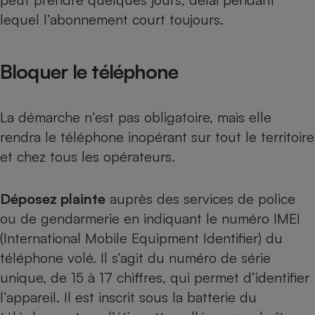
lequel l’abonnement court toujours.
Petit électroménager - U
Complément
alimentaire
Mutuelle
Assurance emprunteur
Bloquer le téléphone
La démarche n’est pas obligatoire, mais elle
rendra le téléphone inopérant sur tout le territoire
Matelas
Champagne
bouteille
et chez tous les opérateurs.
Banque en 
Téléviseur
Déposez plainte
auprès des services de police
Antimoustique
Lave-linge
ou de gendarmerie en indiquant le numéro IMEI
(International Mobile Equipment Identifier) du
téléphone volé. Il s’agit du numéro de série
unique, de 15 à 17 chiffres, qui permet d’identifier
Radiateur électrique
l’appareil. Il est inscrit sous la batterie du