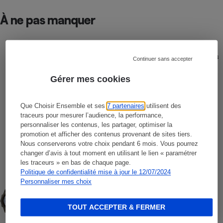
À ne pas manquer
COMPARATEUR
Comparateur gratuit des forfaits mobiles
Continuer sans accepter
- Choisissez le meilleur forfait, avec ou
sans engagement
Gérer mes cookies
COMPARATIF
Smartphones
Que Choisir Ensemble et ses
7 partenaires
utilisent des
traceurs pour mesurer l’audience, la performance,
personnaliser les contenus, les partager, optimiser la
promotion et afficher des contenus provenant de sites tiers.
COMPARATIF
Nous conserverons votre choix pendant 6 mois. Vous pourrez
Opérateurs de téléphonie mobile
changer d’avis à tout moment en utilisant le lien « paramétrer
les traceurs » en bas de chaque page.
Politique de confidentialité mise à jour le 12/07/2024
Personnaliser mes choix
COMPARATIF
Montres connectées
TOUT ACCEPTER & FERMER