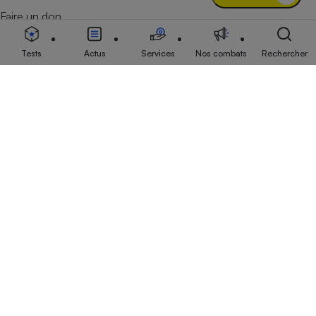
Faire un don
Tests
Actus
Services
Nos combats
Rechercher
Nous contacter
Données personnelles
Plan du site
Newsletter
Conditions générales
Paramétrer les traceurs
Questions fréquentes
Droits de reproduction et de diffusion
Mentions légales
Panel