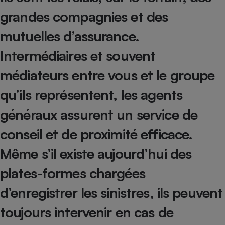
grandes compagnies et des
Petit électroménager - U
Complément
alimentaire
mutuelles d’assurance.
Mutuelle
Assurance emprunteur
Intermédiaires et souvent
médiateurs entre vous et le groupe
qu’ils représentent, les agents
Matelas
Champagne
bouteille
généraux assurent un service de
Banque en 
Téléviseur
conseil et de proximité efficace.
Antimoustique
Lave-linge
Même s’il existe aujourd’hui des
plates-formes chargées
d’enregistrer les sinistres, ils peuvent
Radiateur électrique
toujours intervenir en cas de