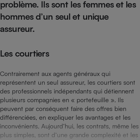
problème. Ils sont les femmes et les
Téléphone mobile -
Smartphone
Plaque de cuisson à
hommes d’un seul et unique
induction
assureur.
Climatiseur -
Les courtiers
Ventilateur
Antivirus
Contrairement aux agents généraux qui
représentent un seul assureur, les courtiers sont
Climatiseur -
Ventilateur
des professionnels indépendants qui détiennent
plusieurs compagnies en « portefeuille ». Ils
peuvent par conséquent faire des offres bien
différenciées, en expliquer les avantages et les
inconvénients. Aujourd’hui, les contrats, même les
plus simples, sont d’une grande complexité et les