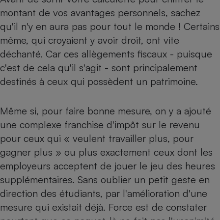
montant de vos avantages personnels, sachez
Petit électroménager - U
Complément
qu'il n'y en aura pas pour tout le monde ! Certains
alimentaire
même, qui croyaient y avoir droit, ont vite
Mutuelle
Assurance emprunteur
déchanté. Car ces allègements fiscaux - puisque
c'est de cela qu'il s'agit - sont principalement
destinés à ceux qui possèdent un patrimoine.
Matelas
Champagne
bouteille
Même si, pour faire bonne mesure, on y a ajouté
Banque en 
une complexe franchise d'impôt sur le revenu
Téléviseur
pour ceux qui « veulent travailler plus, pour
Antimoustique
Lave-linge
gagner plus » ou plus exactement ceux dont les
employeurs acceptent de jouer le jeu des heures
supplémentaires. Sans oublier un petit geste en
direction des étudiants, par l'amélioration d'une
Radiateur électrique
mesure qui existait déjà. Force est de constater