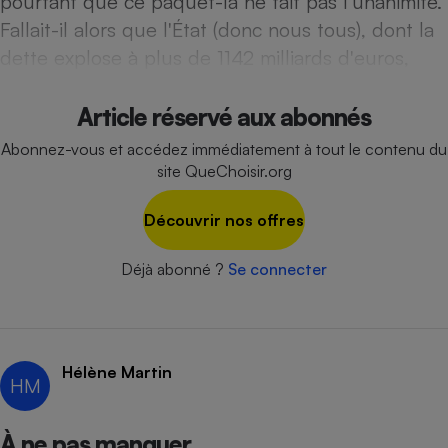
pourtant que ce paquet-là ne fait pas l'unanimité.
Téléphone mobile -
Fallait-il alors que l'État (donc nous tous), dont la
Smartphone
Plaque de cuisson à
dette explose à plus de 1142 milliards d'euros,
induction
Article réservé aux abonnés
Climatiseur -
Abonnez-vous et accédez immédiatement à tout le contenu du
Ventilateur
site QueChoisir.org
Découvrir nos offres
Antivirus
Climatiseur -
Déjà abonné ?
Se connecter
Ventilateur
Hélène Martin
HM
À ne pas manquer