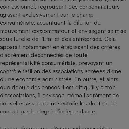
confessionnel, regroupant des consommateurs
Petit électroménager - U
Complément
agissant exclusivement sur le champ
alimentaire
consumériste, accentuent la dilution du
Mutuelle
Assurance emprunteur
mouvement consommateur et envisagent sa mise
sous tutelle de l'Etat et des entreprises. Cela
apparait notamment en établissant des critères
d'agrément déconnectés de toute
Matelas
Champagne
représentativité consumériste, prévoyant un
bouteille
Banque en 
contrôle tatillon des associations agréées digne
Téléviseur
d'une économie administrée. En outre, et alors
Antimoustique
Lave-linge
que depuis des années il est dit qu'il y a trop
d'associations, il envisage même l'agrément de
nouvelles associations sectorielles dont on ne
connaît pas le degré d'indépendance.
Radiateur électrique
L'action de groupe, élément indispensable à