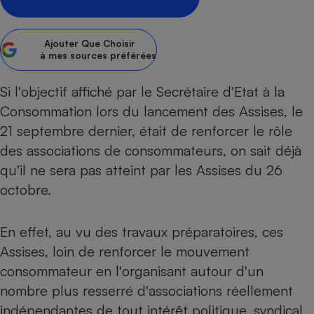
pression
Choisir son fioul
Assurance
Sécurité - Hygiène
Circulation routière
Choisir son pellet
Crédit immobilier
Banque - Crédit
Contrôle technique - Rép
Ajouter
Que Choisir
Comparateur assurance emprunteur
Maison de retraite
Epargne - Fiscalité
Comparateu
à mes sources préférées
Pièce détachée
Energie Moins Chère Ensemble
Comparatif réfrigérateur
Comparatif casque audio
Comparatif tondeuse ro
Moto
Si l'objectif affiché par le Secrétaire d'Etat à la
Comparatif plaque à indu
Comparatif barre de son
Comparatif poêle à gran
Supermarché - Drive
Consommation lors du lancement des Assises, le
Comparatif hotte aspira
Comparatif imprimante m
Comparatif radiateur éle
21 septembre dernier, était de renforcer le rôle
Électricité - Gaz
Hygiène - Beauté
Comparatif climatiseur m
Comparatif ordinateur p
des associations de consommateurs, on sait déjà
Tous les comparateurs
Maladie - Médecine - Mé
qu'il ne sera pas atteint par les Assises du 26
Comparatif aspirateur bal
Comparatif ultrabook
Aménagement
Toutes les cartes interactives
octobre.
Système de santé - Com
Comparatif aspirateur tr
Comparatif tablette tacti
Supermarché - Drive
Bricolage - Jardinage
Retraite
Comparatif cafetière au
Chauffage
En effet, au vu des travaux préparatoires, ces
Speedtest - Testez le débit de votre
Mutuelle
Comparatif robot cuiseu
Image et son
Produit d'entretien
connexion Internet
Assises, loin de renforcer le mouvement
Comparatif centrale vap
Comparateur auto
Informatique
Sécurité domestique
consommateur en l'organisant autour d'un
nombre plus resserré d'associations réellement
Internet
indépendantes de tout intérêt politique, syndical,
Gros électroménager
Téléphonie