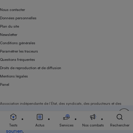
Nous contacter
Données personnelles
Plan du site
Newsletter
Conditions générales
Paramétrer les traceurs
Questions fréquentes
Droits de reproduction et de diffusion
Mentions légales
Panel
Association indépendante de l’État, des syndicats, des producteurs et des
distributeurs depuis 1951.
Soutenez-nous
Aujourd'hui plus que jamais, nous comptons sur
votre
Tests
Actus
Services
Nos combats
Rechercher
soutien
.