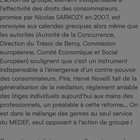
Téléphone mobile -
l'effectivité des droits des consommateurs,
Smartphone
Plaque de cuisson à
promise par Nicolas SARKOZY en 2007, est
induction
renvoyée aux calendes grecques alors même que
les autorités (Autorité de la Concurrence,
Direction du Trésor de Bercy, Commission
Climatiseur -
Ventilateur
européenne, Comité Economique et Social
Européen) soulignent que c'est un instrument
indispensable à l'émergence d'un contre-pouvoir
Antivirus
des consommateurs. Pire, Hervé Novelli fait de la
Climatiseur -
généralisation de la médiation, règlement amiable
Ventilateur
des litiges individuels aujourd'hui aux mains des
professionnels, un préalable à cette réforme... On
est dans le mélange des genres au seul service
du MEDEF, seul opposant à l'action de groupe !