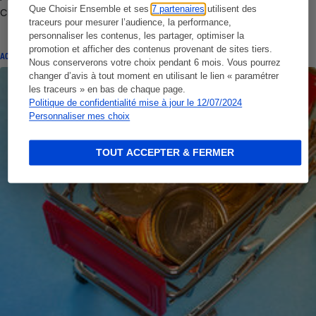
crédible !
Que Choisir Ensemble et ses
7 partenaires
utilisent des
traceurs pour mesurer l’audience, la performance,
personnaliser les contenus, les partager, optimiser la
promotion et afficher des contenus provenant de sites tiers.
ACTION QUE CHOISIR ENSEMBLE
Nous conserverons votre choix pendant 6 mois. Vous pourrez
changer d’avis à tout moment en utilisant le lien « paramétrer
les traceurs » en bas de chaque page.
Politique de confidentialité mise à jour le 12/07/2024
Personnaliser mes choix
TOUT ACCEPTER & FERMER