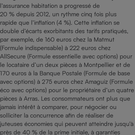
l’assurance habitation a progressé de
Petit électroménager - U
20 % depuis 2012, un rythme cinq fois plus
Complément
alimentaire
rapide que l’inflation (4 %). Cette inflation se
Mutuelle
Assurance emprunteur
double d’écarts exorbitants des tarifs pratiqués,
par exemple, de 160 euros chez la Matmut
(Formule indispensable) à 222 euros chez
AllSecure (Formule essentielle avec options) pour
Matelas
Champagne
le locataire d’un deux pièces à Montpellier et de
bouteille
Banque en 
170 euros à la Banque Postale (Formule de base
Téléviseur
avec options) à 275 euros chez Amaguiz (Formule
Antimoustique
Lave-linge
éco avec options) pour le propriétaire d’un quatre
pièces à Arras. Les consommateurs ont plus que
jamais intérêt à comparer, pour négocier ou
solliciter la concurrence afin de réaliser de
Radiateur électrique
juteuses économies qui peuvent atteindre jusqu’à
près de 40 % de la prime initiale, à garanties