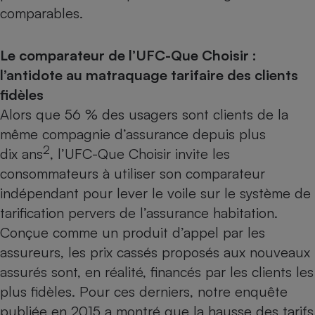
Téléphone mobile -
comparables.
Smartphone
Plaque de cuisson à
induction
Le comparateur de l’UFC-Que Choisir :
l’antidote au matraquage tarifaire des clients
fidèles
Climatiseur -
Alors que 56 % des usagers sont clients de la
Ventilateur
même compagnie d’assurance depuis plus
2
dix ans
, l’UFC-Que Choisir invite les
Antivirus
consommateurs à utiliser son comparateur
Climatiseur -
indépendant pour lever le voile sur le système de
Ventilateur
tarification pervers de l’assurance habitation.
Conçue comme un produit d’appel par les
assureurs, les prix cassés proposés aux nouveaux
assurés sont, en réalité, financés par les clients les
plus fidèles. Pour ces derniers, notre
enquête
publiée en 2015
a montré que la hausse des tarifs