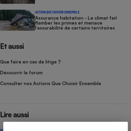
ACTION QUE CHOISIR ENSEMBLE
Assurance habitation - Le climat fait
flamber les primes et menace
l’assurabilité de certains territoires
Et aussi
Que faire en cas de litige ?
Découvrir le forum
Consulter nos Actions Que Choisir Ensemble
Lire aussi
ACTION QUE CHOISIR ENSEMBLE