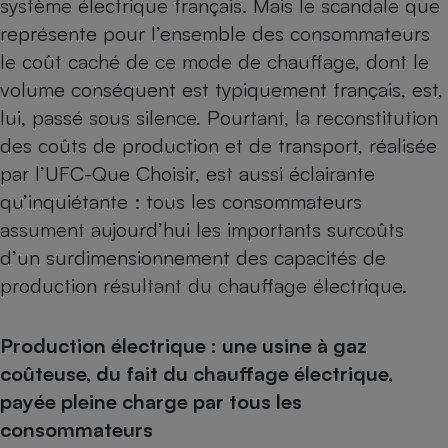
système électrique français. Mais le scandale que
représente pour l’ensemble des consommateurs
Petit électroménager - U
Complément
le coût caché de ce mode de chauffage, dont le
alimentaire
Mutuelle
volume conséquent est typiquement français, est,
Assurance emprunteur
lui, passé sous silence. Pourtant, la reconstitution
des coûts de production et de transport, réalisée
par l’UFC-Que Choisir, est aussi éclairante
Matelas
qu’inquiétante : tous les consommateurs
Champagne
bouteille
assument aujourd’hui les importants surcoûts
Banque en 
d’un surdimensionnement des capacités de
Téléviseur
production résultant du chauffage électrique.
Antimoustique
Lave-linge
Production électrique : une usine à gaz
coûteuse, du fait du chauffage électrique,
Radiateur électrique
payée pleine charge par tous les
consommateurs