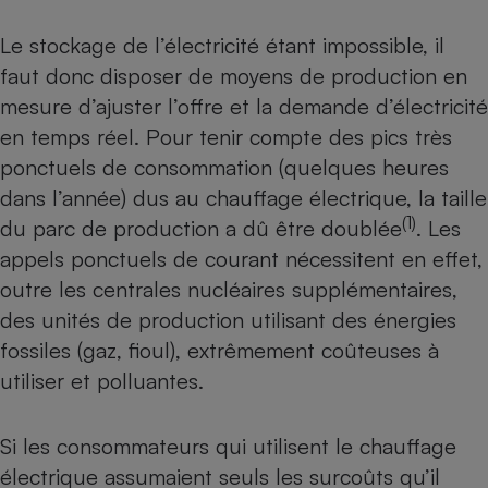
Téléphone mobile -
Smartphone
Le stockage de l’électricité étant impossible, il
Plaque de cuisson à
induction
faut donc disposer de moyens de production en
mesure d’ajuster l’offre et la demande d’électricité
en temps réel. Pour tenir compte des pics très
Climatiseur -
ponctuels de consommation (quelques heures
Ventilateur
dans l’année) dus au chauffage électrique, la taille
(1)
du parc de production a dû être doublée
. Les
Antivirus
appels ponctuels de courant nécessitent en effet,
Climatiseur -
outre les centrales nucléaires supplémentaires,
Ventilateur
des unités de production utilisant des énergies
fossiles (gaz, fioul), extrêmement coûteuses à
utiliser et polluantes.
Si les consommateurs qui utilisent le chauffage
électrique assumaient seuls les surcoûts qu’il