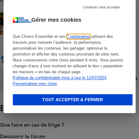
Continuer sans accepter
ACTUALITÉ
Gérer mes cookies
Prix de l’électricité - Les tarifs
réglementés vont repartir à la hausse au
1er août
Que Choisir Ensemble et ses
7 partenaires
utilisent des
traceurs pour mesurer l’audience, la performance,
COMPARATEUR
personnaliser les contenus, les partager, optimiser la
Comparateur Gaz & Électricité gratuit -
Faites baisser votre facture annuelle
promotion et afficher des contenus provenant de sites tiers.
d’énergie
Nous conserverons votre choix pendant 6 mois. Vous pourrez
changer d’avis à tout moment en utilisant le lien « paramétrer
les traceurs » en bas de chaque page.
ACTUALITÉ
Gaz et électricité - Des centaines d’euros
Politique de confidentialité mise à jour le 12/07/2024
à économiser en faisant jouer la
Personnaliser mes choix
concurrence
TOUT ACCEPTER & FERMER
Et aussi
Que faire en cas de litige ?
Découvrir le forum