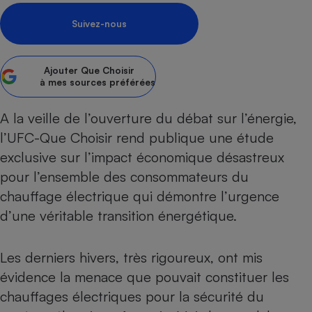
pression
Choisir son fioul
Assurance
Sécurité - Hygiène
Circulation routière
Suivez-nous
Choisir son pellet
Crédit immobilier
Banque - Crédit
Contrôle technique - Rép
Comparateur assurance emprunteur
Maison de retraite
Epargne - Fiscalité
Comparateu
Pièce détachée
Ajouter
Que Choisir
Energie Moins Chère Ensemble
Comparatif réfrigérateur
Comparatif casque audio
Comparatif tondeuse ro
Moto
à mes sources préférées
Comparatif plaque à indu
Comparatif barre de son
Comparatif poêle à gran
Supermarché - Drive
A la veille de l’ouverture du débat sur l’énergie,
Comparatif hotte aspira
Comparatif imprimante m
Comparatif radiateur éle
l’UFC-Que Choisir rend publique une étude
Électricité - Gaz
Hygiène - Beauté
Comparatif climatiseur m
Comparatif ordinateur p
exclusive sur l’impact économique désastreux
Tous les comparateurs
Maladie - Médecine - Mé
Comparatif aspirateur bal
Comparatif ultrabook
Aménagement
pour l’ensemble des consommateurs du
Toutes les cartes interactives
Système de santé - Com
Comparatif aspirateur tr
Comparatif tablette tacti
Supermarché - Drive
chauffage électrique qui démontre l’urgence
Bricolage - Jardinage
Retraite
Comparatif cafetière au
d’une véritable transition énergétique.
Chauffage
Speedtest - Testez le débit de votre
Mutuelle
Comparatif robot cuiseu
Image et son
Produit d'entretien
connexion Internet
Les derniers hivers, très rigoureux, ont mis
Comparatif centrale vap
Comparateur auto
Informatique
Sécurité domestique
évidence la menace que pouvait constituer les
Internet
chauffages électriques pour la sécurité du
Gros électroménager
Téléphonie