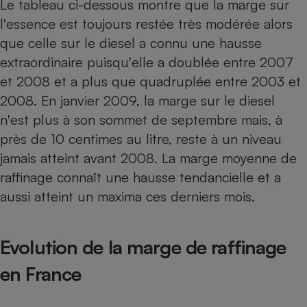
Le tableau ci-dessous montre que la marge sur
Petit électroménager - U
l'essence est toujours restée très modérée alors
Complément
que celle sur le diesel a connu une hausse
alimentaire
Mutuelle
extraordinaire puisqu'elle a doublée entre 2007
Assurance emprunteur
et 2008 et a plus que quadruplée entre 2003 et
2008. En janvier 2009, la marge sur le diesel
n'est plus à son sommet de septembre mais, à
Matelas
près de 10 centimes au litre, reste à un niveau
Champagne
bouteille
jamais atteint avant 2008. La marge moyenne de
Banque en 
raffinage connaît une hausse tendancielle et a
Téléviseur
Antimoustique
aussi atteint un maxima ces derniers mois.
Lave-linge
Evolution de la marge de raffinage
en France
Radiateur électrique