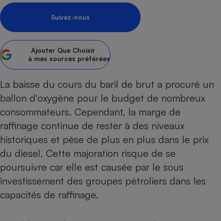
pression
Choisir son fioul
Assurance
Sécurité - Hygiène
Circulation routière
Suivez-nous
Choisir son pellet
Crédit immobilier
Banque - Crédit
Contrôle technique - Rép
Comparateur assurance emprunteur
Maison de retraite
Epargne - Fiscalité
Comparateu
Pièce détachée
Ajouter
Que Choisir
Energie Moins Chère Ensemble
Comparatif réfrigérateur
Comparatif casque audio
Comparatif tondeuse ro
Moto
à mes sources préférées
Comparatif plaque à indu
Comparatif barre de son
Comparatif poêle à gran
Supermarché - Drive
La baisse du cours du baril de brut a procuré un
Comparatif hotte aspira
Comparatif imprimante m
Comparatif radiateur éle
ballon d'oxygène pour le budget de nombreux
Électricité - Gaz
Hygiène - Beauté
Comparatif climatiseur m
Comparatif ordinateur p
consommateurs. Cependant, la marge de
Tous les comparateurs
Maladie - Médecine - Mé
Comparatif aspirateur bal
Comparatif ultrabook
Aménagement
raffinage continue de rester à des niveaux
Toutes les cartes interactives
Système de santé - Com
Comparatif aspirateur tr
Comparatif tablette tacti
Supermarché - Drive
historiques et pèse de plus en plus dans le prix
Bricolage - Jardinage
Retraite
Comparatif cafetière au
du diesel. Cette majoration risque de se
Chauffage
Speedtest - Testez le débit de votre
poursuivre car elle est causée par le sous
Mutuelle
Comparatif robot cuiseu
Image et son
Produit d'entretien
connexion Internet
investissement des groupes pétroliers dans les
Comparatif centrale vap
Comparateur auto
Informatique
Sécurité domestique
capacités de raffinage.
Internet
Gros électroménager
Téléphonie