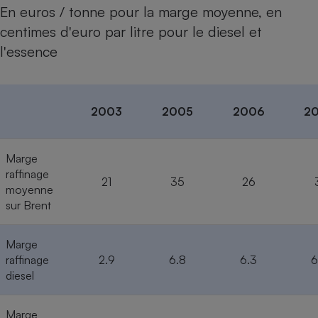
Téléphone mobile -
En euros / tonne pour la marge moyenne, en
Smartphone
centimes d'euro par litre pour le diesel et
Plaque de cuisson à
induction
l'essence
Climatiseur -
2003
2005
2006
2
Ventilateur
Marge
Antivirus
raffinage
21
35
26
Climatiseur -
moyenne
Ventilateur
sur Brent
Marge
raffinage
2.9
6.8
6.3
6
diesel
Marge