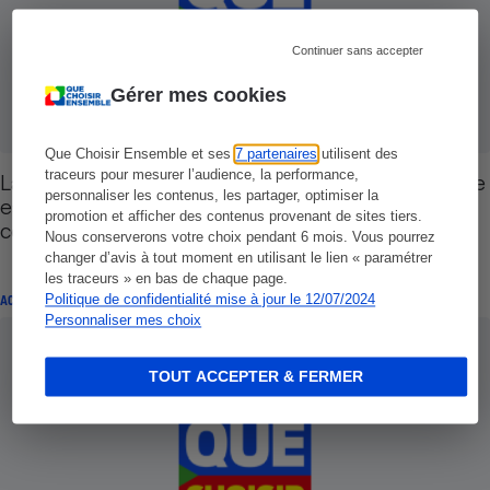
Continuer sans accepter
Gérer mes cookies
Que Choisir Ensemble et ses
7 partenaires
utilisent des
traceurs pour mesurer l’audience, la performance,
La vérité sur le prix du diesel - 47 % de la hausse
personnaliser les contenus, les partager, optimiser la
est dû à l'explosion des marges de raffinage des
promotion et afficher des contenus provenant de sites tiers.
compagnies pétrolières !
Nous conserverons votre choix pendant 6 mois. Vous pourrez
changer d’avis à tout moment en utilisant le lien « paramétrer
les traceurs » en bas de chaque page.
Politique de confidentialité mise à jour le 12/07/2024
ACTION QUE CHOISIR ENSEMBLE
Personnaliser mes choix
TOUT ACCEPTER & FERMER