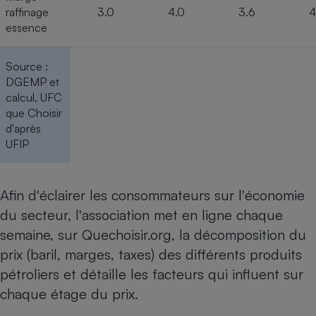
raffinage
3.0
4.0
3.6
4
Cafetière à expressos
essence
Source :
DGEMP et
calcul, UFC
que Choisir
d'après
UFIP
Robot ménager
Afin d'éclairer les consommateurs sur l'économie
du secteur, l'association met en ligne chaque
semaine, sur Quechoisir.org, la décomposition du
prix (baril, marges, taxes) des différents produits
pétroliers et détaille les facteurs qui influent sur
chaque étage du prix.