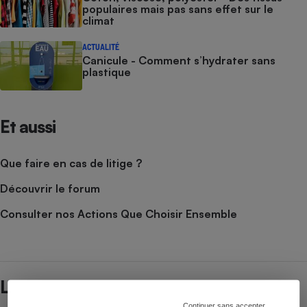
populaires mais pas sans effet sur le
climat
ACTUALITÉ
Canicule - Comment s’hydrater sans
plastique
Et aussi
Que faire en cas de litige ?
Découvrir le forum
Consulter nos Actions Que Choisir Ensemble
Lire aussi
Continuer sans accepter