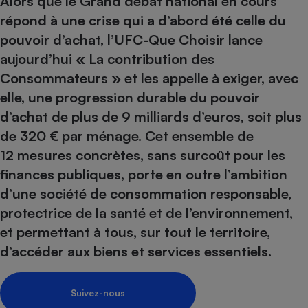
Alors que le Grand débat national en cours
pression
Choisir son fioul
Assurance
Sécurité - Hygiène
Circulation routière
répond à une crise qui a d’abord été celle du
Choisir son pellet
Crédit immobilier
Banque - Crédit
Contrôle technique - Rép
pouvoir d’achat, l’UFC-Que Choisir lance
Comparateur assurance emprunteur
Maison de retraite
Epargne - Fiscalité
Comparateu
Pièce détachée
aujourd’hui « La contribution des
Energie Moins Chère Ensemble
Comparatif réfrigérateur
Comparatif casque audio
Comparatif tondeuse ro
Consommateurs » et les appelle à exiger, avec
Moto
elle, une progression durable du pouvoir
Comparatif plaque à indu
Comparatif barre de son
Comparatif poêle à gran
Supermarché - Drive
d’achat de plus de 9 milliards d’euros, soit plus
Comparatif hotte aspira
Comparatif imprimante m
Comparatif radiateur éle
de 320 € par ménage. Cet ensemble de
Électricité - Gaz
Hygiène - Beauté
Comparatif climatiseur m
Comparatif ordinateur p
12 mesures concrètes
, sans surcoût pour les
Tous les comparateurs
Maladie - Médecine - Mé
Comparatif aspirateur bal
Comparatif ultrabook
Aménagement
finances publiques, porte en outre l’ambition
Toutes les cartes interactives
Système de santé - Com
Comparatif aspirateur tr
Comparatif tablette tacti
Supermarché - Drive
d’une société de consommation responsable,
Bricolage - Jardinage
Retraite
Comparatif cafetière au
protectrice de la santé et de l’environnement,
Chauffage
Speedtest - Testez le débit de votre
et permettant à tous, sur tout le territoire,
Mutuelle
Comparatif robot cuiseu
Image et son
Produit d'entretien
connexion Internet
d’accéder aux biens et services essentiels.
Comparatif centrale vap
Comparateur auto
Informatique
Sécurité domestique
Internet
Suivez-nous
Gros électroménager
Téléphonie