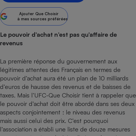
Petit électroménager - U
Complément
Ajouter
Que Choisir
alimentaire
à mes sources préférées
Mutuelle
Assurance emprunteur
Le pouvoir d’achat n’est pas qu’affaire de
revenus
Matelas
La première réponse du gouvernement aux
Champagne
bouteille
légitimes attentes des Français en termes de
Banque en 
pouvoir d’achat aura été un plan de 10 milliards
Téléviseur
d’euros de hausse des revenus et de baisses de
Antimoustique
Lave-linge
taxes. Mais l’UFC-Que Choisir tient à rappeler que
le pouvoir d’achat doit être abordé dans ses deux
aspects conjointement : le niveau des revenus
Radiateur électrique
mais aussi celui des prix. C’est pourquoi
l’association a établi une
liste de douze mesures