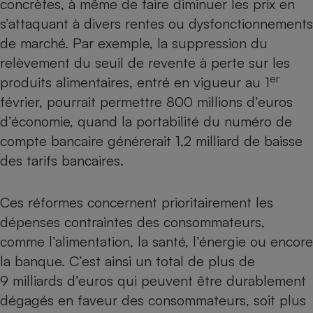
concrètes
, à même de faire diminuer les prix en
Téléphone mobile -
Smartphone
s’attaquant à divers rentes ou dysfonctionnements
Plaque de cuisson à
de marché. Par exemple, la suppression du
induction
relèvement du seuil de revente à perte sur les
er
produits alimentaires, entré en vigueur au 1
février, pourrait permettre 800 millions d’euros
Climatiseur -
Ventilateur
d’économie, quand la portabilité du numéro de
compte bancaire générerait 1,2 milliard de baisse
des tarifs bancaires.
Antivirus
Climatiseur -
Ventilateur
Ces réformes concernent prioritairement les
dépenses contraintes des consommateurs,
comme l’alimentation, la santé, l’énergie ou encore
la banque. C’est ainsi un total de plus de
9 milliards d’euros qui peuvent être durablement
dégagés en faveur des consommateurs, soit plus