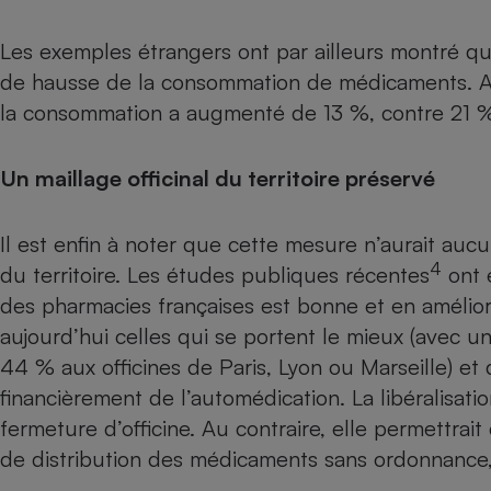
Radiateur électrique
Les exemples étrangers ont par ailleurs montré qu
de hausse de la consommation de médicaments. Ainsi
Téléphone mobile -
Smartphone
la consommation a augmenté de 13 %, contre 21 %
Plaque de cuisson à
induction
Un maillage officinal du territoire préservé
Climatiseur -
Il est enfin à noter que cette mesure n’aurait aucu
Ventilateur
4
du territoire. Les études publiques récentes
ont e
des pharmacies françaises est bonne et en amélior
Antivirus
aujourd’hui celles qui se portent le mieux (avec u
Climatiseur -
44 % aux officines de Paris, Lyon ou Marseille) e
Ventilateur
financièrement de l’automédication. La libéralisat
fermeture d’officine. Au contraire, elle permettra
de distribution des médicaments sans ordonnance, 