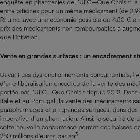
2
enquête en pharmacies de l’UFC–Que Choisir
a 
Internet
entre officines pour un même médicament (de 2,99
Gros électroménager
Téléphonie
Rhume, avec une économie possible de 4,50 € ent
prix des médicaments non remboursables a augmen
Petit électroménager 
Complément
que l’inflation.
alimentaire
Mutuelle
Assurance emprunteu
Vente en grandes surfaces : un encadrement stri
Devant ces dysfonctionnements concurrentiels, l’A
Matelas
Champa
d’une libéralisation encadrée de la vente des m
boutei
Banque 
portée par l’UFC–Que Choisir depuis 2012. Dans
Téléviseur
Italie et au Portugal, la vente des médicaments s
Antimoustique
parapharmacies et en grandes surfaces, dans des 
Lave-linge
impérative d’un pharmacien. Ainsi, la sécurité de d
cette nouvelle concurrence permet des baisses de
3
250 millions d’euros par an
.