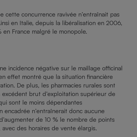
Électricité - Gaz
e cette concurrence ravivée n’entraînait pas
 en Italie, depuis la libéralisation en 2006,
Appareil photo
numérique
 en France malgré le monopole.
Four encastrable
Lessive
ne incidence négative sur le maillage officinal
n effet montré que la situation financière
ation. De plus, les pharmacies rurales sont
n excédent brut d’exploitation supérieur de
Aspirateur
t qui sont le moins dépendantes
ion encadrée n’entraînerait donc aucune
it d’augmenter de 10 % le nombre de points
avec des horaires de vente élargis.