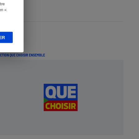
tre
en «
ER
CTION QUE CHOISIR ENSEMBLE