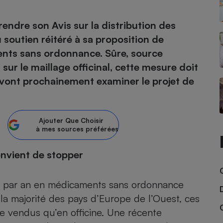
atif sèche-linge
atif smartphone
atif nettoyeur haute
ateur mutuelle
rendre son Avis sur la distribution des
on
 soutien réitéré à sa proposition de
ents sans ordonnance. Sûre, source
Réparation
sur le maillage officinal, cette mesure doit
Obsèques - Pompes
teur des devis d’opticiens
funèbres
 vont prochainement examiner le projet de
eur-congélateur
dio
 robot
nduction
son
ranulés
irante
e multifonction
électrique
Ajouter
Que Choisir
Panneaux
à mes sources préférées
r mobile
r portable
photovoltaïques
 Médicament
 balai
onvient de stopper
omplémentaire santé
 traîneau
ctile
Circuits courts et
alimentation locale
Puériculture - Produit
 automatique
os par an en médicaments sans ordonnance
pour bébé
e la majorité des pays d’Europe de l’Ouest, ces
Banque en ligne
seur
re vendus qu’en officine. Une récente
vapeur