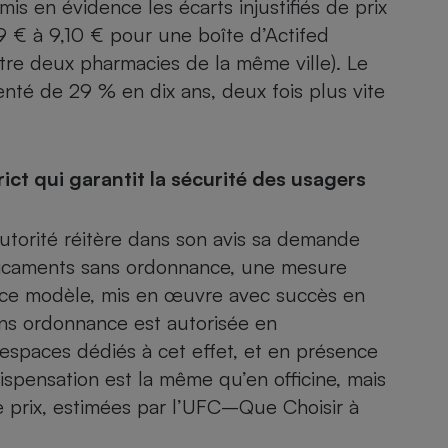
mis en évidence les écarts injustifiés de prix
 € à 9,10 € pour une boîte d’Actifed
re deux pharmacies de la même ville). Le
té de 29 % en dix ans, deux fois plus vite
- Ustensile
Foie gras
Aide auditive
r
Assurance vie
ct qui garantit la sécurité des usagers
utorité réitère dans son avis sa demande
Poêle à granulés
gne - Comment choisir une
édicaments sans ordonnance, une mesure
lle de champagne
en ligne
 ce modèle, mis en œuvre avec succès en
Ordinateur portable
ans ordonnance est autorisée en
Crème solaire
espaces dédiés à cet effet, et en présence
Lave-vaisselle
ispensation est la même qu’en officine, mais
 prix, estimées par l’UFC–Que Choisir à