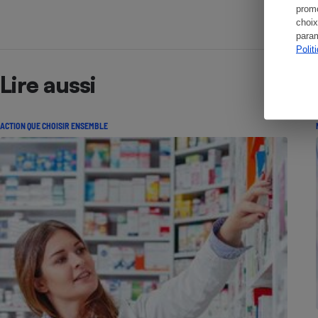
promo
choix
param
Polit
Lire aussi
ACTION QUE CHOISIR ENSEMBLE