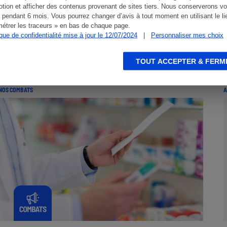
tion et afficher des contenus provenant de sites tiers. Nous conserverons vo
 pendant 6 mois. Vous pourrez changer d’avis à tout moment en utilisant le li
étrer les traceurs » en bas de chaque page.
ique de confidentialité mise à jour le 12/07/2024
|
Personnaliser mes choix
TOUT ACCEPTER & FERM
NOS COMBATS
A