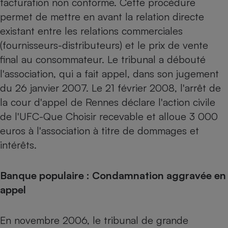
facturation non conforme. Cette procédure
Téléphone mobile -
Smartphone
permet de mettre en avant la relation directe
Plaque de cuisson à
existant entre les relations commerciales
induction
(fournisseurs-distributeurs) et le prix de vente
final au consommateur. Le tribunal a débouté
l'association, qui a fait appel, dans son jugement
Climatiseur -
Ventilateur
du 26 janvier 2007. Le 21 février 2008, l'arrêt de
la cour d'appel de Rennes déclare l'action civile
de l'UFC-Que Choisir recevable et alloue 3 000
Antivirus
euros à l'association à titre de dommages et
Climatiseur -
Ventilateur
intérêts.
Banque populaire : Condamnation aggravée en
appel
En novembre 2006, le tribunal de grande