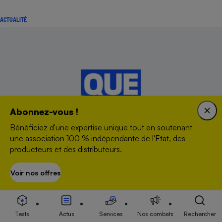
ACTUALITÉ
Abonnez-vous !
Bénéficiez d'une expertise unique tout en soutenant
une association 100 % indépendante de l'Etat, des
producteurs et des distributeurs.
Spam sur mobile - Cellcast Média récidive
Voir nos offres
S’abonner
ENQUÊTE
Tests
Actus
Services
Nos combats
Rechercher