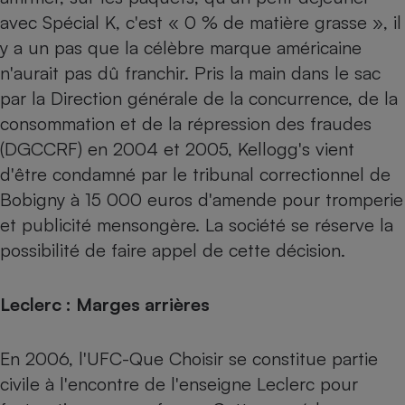
avec Spécial K, c'est « 0 % de matière grasse », il
Petit électroménager - U
Complément
y a un pas que la célèbre marque américaine
alimentaire
n'aurait pas dû franchir. Pris la main dans le sac
Mutuelle
Assurance emprunteur
par la Direction générale de la concurrence, de la
consommation et de la répression des fraudes
(DGCCRF) en 2004 et 2005, Kellogg's vient
d'être condamné par le tribunal correctionnel de
Matelas
Champagne
bouteille
Bobigny à 15 000 euros d'amende pour tromperie
Banque en 
et publicité mensongère. La société se réserve la
Téléviseur
possibilité de faire appel de cette décision.
Antimoustique
Lave-linge
Leclerc : Marges arrières
Radiateur électrique
En 2006, l'UFC-Que Choisir se constitue partie
civile à l'encontre de l'enseigne Leclerc pour