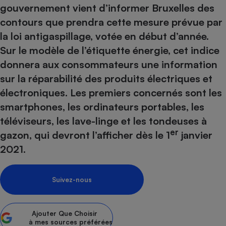
pression
Choisir son fioul
Assurance
gouvernement vient d’informer Bruxelles des
Sécurité - Hygiène
Circulation routière
contours que prendra cette mesure prévue par
Choisir son pellet
Crédit immobilier
Banque - Crédit
Contrôle technique - Rép
la loi antigaspillage, votée en début d’année.
Comparateur assurance emprunteur
Maison de retraite
Epargne - Fiscalité
Comparateu
Pièce détachée
Sur le modèle de l’étiquette énergie, cet indice
Energie Moins Chère Ensemble
Comparatif réfrigérateur
Comparatif casque audio
Comparatif tondeuse ro
Moto
donnera aux consommateurs une information
Comparatif plaque à indu
Comparatif barre de son
Comparatif poêle à gran
Supermarché - Drive
sur la réparabilité des produits électriques et
Comparatif hotte aspira
Comparatif imprimante m
Comparatif radiateur éle
électroniques. Les premiers concernés sont les
Électricité - Gaz
Hygiène - Beauté
Comparatif climatiseur m
Comparatif ordinateur p
smartphones, les ordinateurs portables, les
Tous les comparateurs
téléviseurs, les lave-linge et les tondeuses à
Maladie - Médecine - Mé
Comparatif aspirateur bal
Comparatif ultrabook
Aménagement
er
Toutes les cartes interactives
gazon, qui devront l’afficher dès le 1
janvier
Système de santé - Com
Comparatif aspirateur tr
Comparatif tablette tacti
Supermarché - Drive
Bricolage - Jardinage
2021.
Retraite
Comparatif cafetière au
Chauffage
Speedtest - Testez le débit de votre
Mutuelle
Comparatif robot cuiseu
Image et son
Produit d'entretien
connexion Internet
Suivez-nous
Comparatif centrale vap
Comparateur auto
Informatique
Sécurité domestique
Internet
Ajouter
Que Choisir
à mes sources préférées
Gros électroménager
Téléphonie