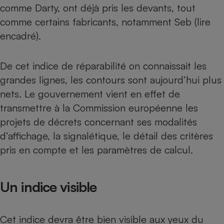
Téléphone mobile -
comme
Darty, ont déjà pris les devants
, tout
Smartphone
comme certains fabricants, notamment Seb (lire
Plaque de cuisson à
induction
encadré).
De cet indice de réparabilité on connaissait les
Climatiseur -
grandes lignes, les contours sont aujourd’hui plus
Ventilateur
nets. Le gouvernement vient en effet de
transmettre à la Commission européenne les
Antivirus
projets de décrets concernant ses modalités
Climatiseur -
d’affichage, la signalétique, le détail des critères
Ventilateur
pris en compte et les paramètres de calcul.
Un indice visible
Cet indice devra être bien visible aux yeux du