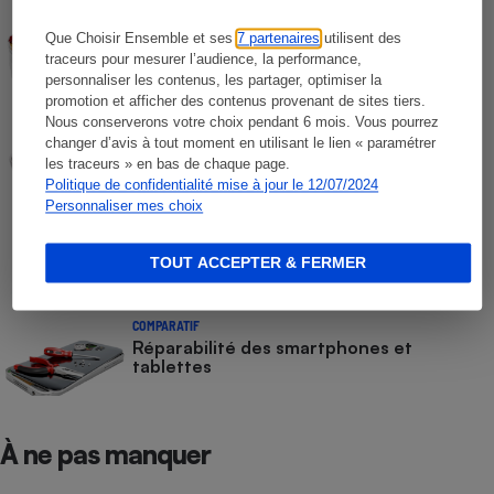
COMPARATIF
Que Choisir Ensemble et ses
7 partenaires
utilisent des
Déshydrateurs alimentaires
traceurs pour mesurer l’audience, la performance,
personnaliser les contenus, les partager, optimiser la
promotion et afficher des contenus provenant de sites tiers.
Nous conserverons votre choix pendant 6 mois. Vous pourrez
COMPARATIF
Yaourtières
changer d’avis à tout moment en utilisant le lien « paramétrer
les traceurs » en bas de chaque page.
Politique de confidentialité mise à jour le 12/07/2024
Personnaliser mes choix
COMPARATIF
Ordinateurs portables - Les résultats de
notre test de réparabilité
TOUT ACCEPTER & FERMER
COMPARATIF
Réparabilité des smartphones et
tablettes
À ne pas manquer