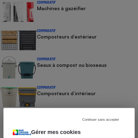
COMPARATIF
Machines à gazéifier
COMPARATIF
Composteurs d’extérieur
COMPARATIF
Seaux à compost ou bioseaux
COMPARATIF
Composteurs d’intérieur
COMPARATIF
Continuer sans accepter
Appareils de mise sous vide
Gérer mes cookies