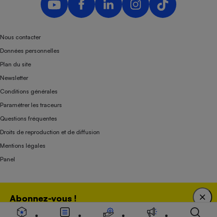
Nous contacter
Données personnelles
Plan du site
Newsletter
Conditions générales
Paramétrer les traceurs
Questions fréquentes
Droits de reproduction et de diffusion
Mentions légales
Panel
Association indépendante de l’État, des syndicats, des producteurs et des
Abonnez-vous !
distributeurs depuis 1951.
Bénéficiez d'une expertise unique tout en soutenant