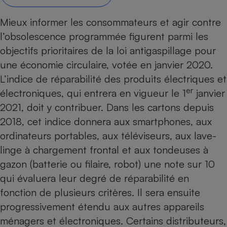
Petit électroménager - U
Mieux informer les consommateurs et agir contre
Complément
alimentaire
l’
obsolescence programmée
figurent parmi les
Mutuelle
Assurance emprunteur
objectifs prioritaires de la loi antigaspillage pour
une économie circulaire, votée en janvier 2020.
L’indice de réparabilité des produits électriques et
er
électroniques, qui entrera en vigueur le 1
janvier
Matelas
Champagne
2021, doit y contribuer. Dans les cartons depuis
bouteille
Banque en 
2018, cet indice donnera aux
smartphones
, aux
Téléviseur
ordinateurs portables
, aux
téléviseurs
, aux
lave-
Antimoustique
Lave-linge
linge
à chargement frontal et aux
tondeuses à
gazon
(batterie ou filaire, robot) une note sur 10
qui évaluera leur degré de réparabilité en
fonction de plusieurs critères. Il sera ensuite
Radiateur électrique
progressivement étendu aux autres appareils
ménagers et électroniques. Certains distributeurs,