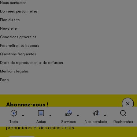
Nous contacter
Données personnelles
Plan du site
Newsletter
Conditions générales
Paramétrer les traceurs
Questions fréquentes
Droits de reproduction et de diffusion
Mentions légales
Panel
Association indépendante de l’État, des syndicats, des producteurs et des
Abonnez-vous !
distributeurs depuis 1951.
Bénéficiez d'une expertise unique tout en soutenant
une association 100 % indépendante de l'Etat, des
Tests
Actus
Services
Nos combats
Rechercher
producteurs et des distributeurs.