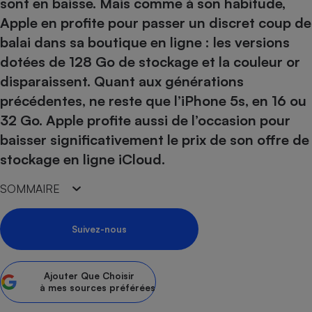
pression
sont en baisse. Mais comme à son habitude,
Choisir son fioul
Assurance
Sécurité - Hygiène
Circulation routière
Apple en profite pour passer un discret coup de
Choisir son pellet
Crédit immobilier
Banque - Crédit
Contrôle technique - Rép
balai dans sa boutique en ligne : les versions
Comparateur assurance emprunteur
Maison de retraite
Epargne - Fiscalité
Comparateu
Pièce détachée
dotées de 128 Go de stockage et la couleur or
Energie Moins Chère Ensemble
Comparatif réfrigérateur
Comparatif casque audio
Comparatif tondeuse ro
disparaissent. Quant aux générations
Moto
Comparatif plaque à indu
Comparatif barre de son
Comparatif poêle à gran
précédentes, ne reste que l’iPhone 5s, en 16 ou
Supermarché - Drive
32 Go. Apple profite aussi de l’occasion pour
Comparatif hotte aspira
Comparatif imprimante m
Comparatif radiateur éle
baisser significativement le prix de son offre de
Électricité - Gaz
Hygiène - Beauté
Comparatif climatiseur m
Comparatif ordinateur p
stockage en ligne iCloud.
Tous les comparateurs
Maladie - Médecine - Mé
Comparatif aspirateur bal
Comparatif ultrabook
Aménagement
Toutes les cartes interactives
Système de santé - Com
SOMMAIRE
Comparatif aspirateur tr
Comparatif tablette tacti
Supermarché - Drive
Bricolage - Jardinage
Retraite
Comparatif cafetière au
Chauffage
Suivez-nous
Speedtest - Testez le débit de votre
Mutuelle
Comparatif robot cuiseu
Image et son
Produit d'entretien
connexion Internet
Comparatif centrale vap
Comparateur auto
Informatique
Sécurité domestique
Ajouter
Que Choisir
Internet
à mes sources préférées
Gros électroménager
Téléphonie