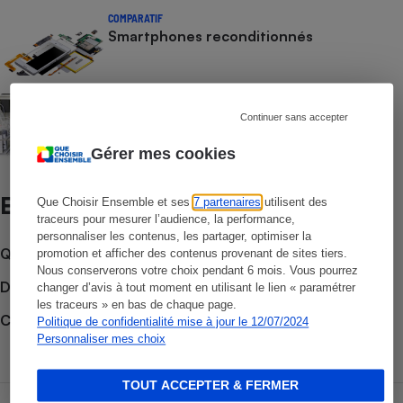
COMPARATIF
Smartphones reconditionnés
ENQUÊTE
Smartphones reconditionnés - La
Continuer sans accepter
roulette russe
Gérer mes cookies
Et aussi
Que Choisir Ensemble et ses
7 partenaires
utilisent des
traceurs pour mesurer l’audience, la performance,
personnaliser les contenus, les partager, optimiser la
Que faire en cas de litige ?
promotion et afficher des contenus provenant de sites tiers.
Nous conserverons votre choix pendant 6 mois. Vous pourrez
Découvrir le forum
changer d’avis à tout moment en utilisant le lien « paramétrer
les traceurs » en bas de chaque page.
Consulter nos Actualités
Politique de confidentialité mise à jour le 12/07/2024
Personnaliser mes choix
TOUT ACCEPTER & FERMER