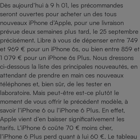
Dès aujourd’hui à 9 h 01, les précommandes
Petit électroménager - U
seront ouvertes pour acheter un des tous
Complément
alimentaire
nouveaux iPhone d’Apple, pour une livraison
Mutuelle
Assurance emprunteur
prévue deux semaines plus tard, le 25 septembre
précisément. Libre à vous de dépenser entre 749
et 969 € pour un iPhone 6s, ou bien entre 859 et
1 079 € pour un iPhone 6s Plus. Nous dressons
Matelas
Champagne
ci-dessous la liste des principales nouveautés, en
bouteille
Banque en 
attendant de prendre en main ces nouveaux
Téléviseur
téléphones et, bien sûr, de les tester en
Antimoustique
Lave-linge
laboratoire. Mais peut-être est-ce plutôt le
moment de vous offrir le précédent modèle, à
savoir l’
iPhone 6
ou l’
iPhone 6 Plus
. En effet,
Apple vient d’en baisser significativement les
Radiateur électrique
tarifs. L’iPhone 6 coûte 70 € moins cher,
l’iPhone 6 Plus perd quant à lui 60 €. Le tableau