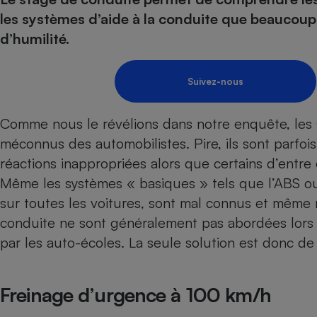
Energie
Nutrition
Assurance auto
les systèmes d’aide à la conduite que beaucoup 
-nous ?
Produit alimentaire
Carburant
Compar
Compar
Compar
Compar
d’humilité.
pressi
Choisir son fioul
Assurance
Sécurité - Hygiène
Circulation routière
Choisir son pellet
Banque - Crédit
Crédit immobilier
Contrôle technique - 
Suivez-nous
Comparateur assurance emprunteur
Epargne - Fiscalité
Maison de retraite
Compara
Pièce détachée
Energie Moins Chère Ensemble
Comparatif réfrigérat
Comparatif casque au
Comparatif tondeuse
Comme nous le révélions dans notre enquête, les
Moto
méconnus des automobilistes. Pire, ils sont parfo
Comparatif plaque à i
Comparatif barre de 
Comparatif poêle à g
Supermarché - Drive
réactions inappropriées alors que certains d’entre 
Comparatif hotte asp
Comparatif imprimant
Comparatif radiateur 
Même les systèmes « basiques » tels que l’ABS ou
Électricité - Gaz
Hygiène - Beauté
Comparatif climatiseu
Comparatif ordinateu
sur toutes les voitures, sont mal connus et même ma
Tous les comparateurs
Maladie - Médecine -
Comparatif aspirateur
Comparatif ultrabook
Aménagement
conduite ne sont généralement pas abordées lors 
Toutes les cartes interactives
Système de santé - C
Comparatif aspirateur
Comparatif tablette ta
Supermarché - Drive
par les auto-écoles. La seule solution est donc d
Bricolage - Jardinage
Retraite
Comparatif cafetière
Chauffage
Speedtest - Testez le débit de votre
Mutuelle
Comparatif robot cui
Image et son
Produit d'entretien
Freinage d’urgence à 100 km/h
connexion Internet
Comparatif centrale 
Comparateur auto
Informatique
Sécurité domestique