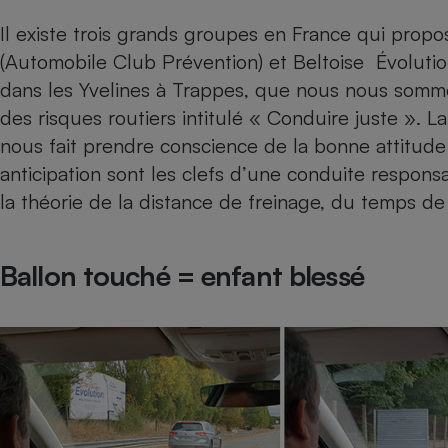
Internet
Il existe trois grands groupes en France qui prop
Gros électroménager
Téléphonie
(Automobile Club Prévention) et Beltoise Évolution.
dans les Yvelines à Trappes, que nous nous somme
Petit électroménager 
Complément
des risques routiers intitulé « Conduire juste ». La
alimentaire
Mutuelle
nous fait prendre conscience de la bonne attitude à
Assurance emprunteu
anticipation sont les clefs d’une conduite respons
la théorie de la distance de freinage, du temps de
Matelas
Champa
Ballon touché = enfant blessé
boutei
Banque 
Téléviseur
Antimoustique
Lave-linge