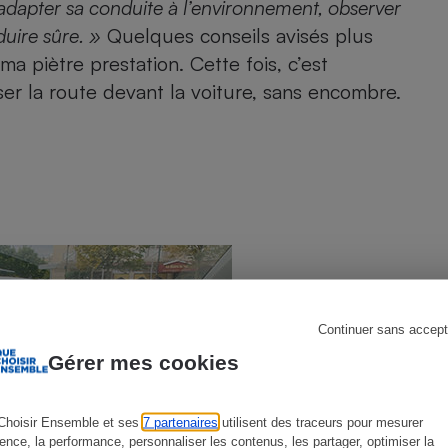
t adapter sa conduite à l’environnement, observer
duire sûre. »
Quelques conseils avisés plus
ma piètre prestation. Cette fois, c’est
er la route devant la voiture, sans encombre.
s
Réfrigérateur
Continuer sans accept
Gérer mes cookies
Choisir Ensemble et ses
7 partenaires
utilisent des traceurs pour mesurer
ience, la performance, personnaliser les contenus, les partager, optimiser la