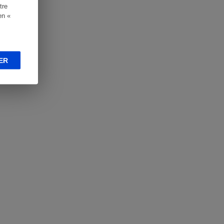
tre
en «
ER