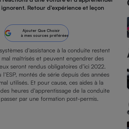
ignorent. Retour d’expérience et leçon
atif sèche-linge
atif smartphone
atif nettoyeur haute
ateur mutuelle
on
Réparation
Ajouter
Que Choisir
à mes sources préférées
Obsèques - Pompes
teur des devis d’opticiens
funèbres
eur-congélateur
dio
 robot
systèmes d’assistance à la conduite
restent
is mal maîtrisés et peuvent engendrer des
nduction
son
ranulés
eux seront rendus obligatoires d’ici 2022.
irante
e multifonction
électrique
 l’ESP, montés de série depuis des années
Panneaux
r mobile
r portable
photovoltaïques
l utilisés. Et pour cause, ces aides à la
 Médicament
 balai
des heures d’apprentissage de la conduite
omplémentaire santé
 traîneau
ctile
Circuits courts et
e passer par une formation post-permis.
alimentation locale
Puériculture - Produit
 automatique
pour bébé
Banque en ligne
seur
vapeur