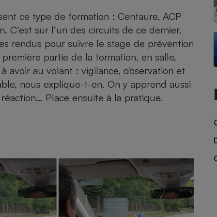
osent ce type de formation : Centaure, ACP
 C’est sur l’un des circuits de ce dernier,
s rendus pour suivre le stage de prévention
- Ustensile
Foie gras
 première partie de la formation, en salle,
Aide auditive
 avoir au volant : vigilance, observation et
r
Assurance vie
able, nous explique-t-on. On y apprend aussi
 réaction… Place ensuite à la pratique.
Poêle à granulés
gne - Comment choisir une
lle de champagne
en ligne
Ordinateur portable
Crème solaire
Lave-vaisselle