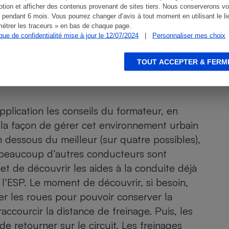
tion et afficher des contenus provenant de sites tiers. Nous conserverons vo
 pendant 6 mois. Vous pourrez changer d’avis à tout moment en utilisant le li
étrer les traceurs » en bas de chaque page.
ique de confidentialité mise à jour le 12/07/2024
|
Personnaliser mes choix
TOUT ACCEPTER & FERM
r en conditions réelles.
pplication les conseils du formateur, en
die la façon de gérer cet environnement urbain
en dessous du meilleur (sur quatre possibles),
, beaucoup d’autres conducteurs sont
t de découvrir les aides à la conduite déjà
t l’ESP. Le moment de découvrir, si besoin,
er les roues pour pouvoir conserver la
raccourcir la distance de freinage. Puis, les
 retourner sur le circuit. Les freinages