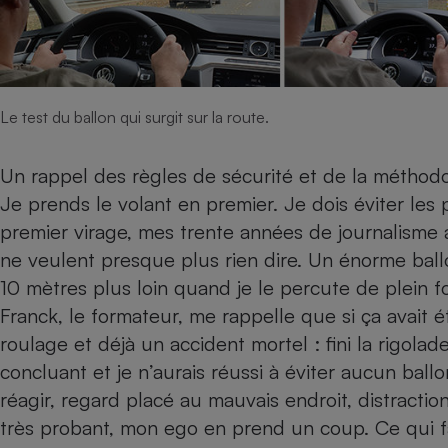
Radiateur électrique
Téléphone mobile -
Smartphone
Plaque de cuisson à
Le test du ballon qui surgit sur la route.
induction
Un rappel des règles de sécurité et de la méthodolo
Je prends le volant en premier. Je dois éviter les 
Climatiseur -
Ventilateur
premier virage, mes trente années de journalism
ne veulent presque plus rien dire. Un énorme ball
10 mètres plus loin quand je le percute de plein 
Antivirus
Franck, le formateur, me rappelle que si ça avait é
Climatiseur -
Ventilateur
roulage et déjà un accident mortel : fini la rigola
concluant et je n’aurais réussi à éviter aucun bal
réagir, regard placé au mauvais endroit, distractio
très probant, mon ego en prend un coup. Ce qui fa