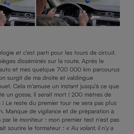
Électricité - Gaz
Appareil photo
numérique
Four encastrable
gie et c’est parti pour les tours de circuit.
pièges disséminés sur la route. Après le
Lessive
e auto et mes quelque 700 000 km parcourus
on surgit de ma droite et valdingue
fouet. Cela m’amuse un instant jusqu’à ce que
té un gosse, il serait mort ! 200 mètres de
Aspirateur
de ! Le reste du premier tour ne sera pas plus
lon. Manque de vigilance et de préparation à
n par le moniteur : mon premier test n’est pas
it sourire le formateur :
« Au volant, il n’y a