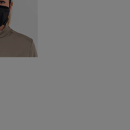
Électricité - Gaz
Appareil photo
numérique
Four encastrable
Lessive
Aspirateur