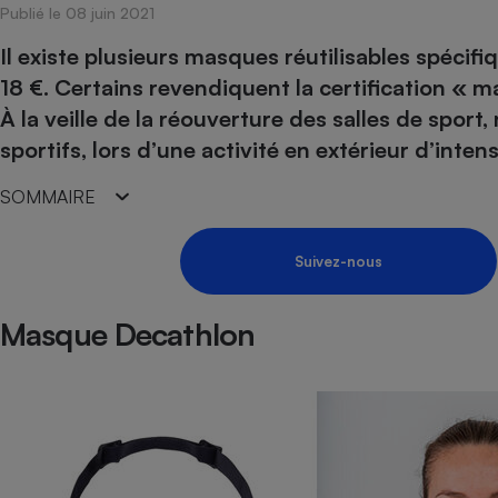
Publié le 08 juin 2021
Internet
Il existe plusieurs masques réutilisables spécifiq
Gros électroménager
Téléphonie
18 €. Certains revendiquent la certification « m
Petit électroménager 
À la veille de la réouverture des salles de spor
Complément
alimentaire
sportifs, lors d’une activité en extérieur d’inte
Mutuelle
Assurance emprunteu
SOMMAIRE
Suivez-nous
Matelas
Champa
boutei
Banque 
Masque Decathlon
Téléviseur
Antimoustique
Lave-linge