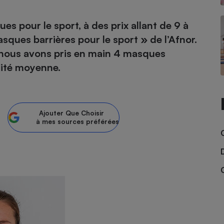
ues pour le sport, à des prix allant de 9 à
asques barrières pour le sport » de l’Afnor.
- Ustensile
t, nous avons pris en main 4 masques
Foie gras
nsité moyenne.
Aide auditive
r
Assurance vie
Ajouter
Que Choisir
à mes sources préférées
Poêle à granulés
gne - Comment choisir une
lle de champagne
en ligne
Ordinateur portable
Crème solaire
Lave-vaisselle