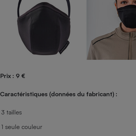
Radiateur électrique
Téléphone mobile -
Smartphone
Plaque de cuisson à
induction
Climatiseur -
Ventilateur
Prix : 9 €
Antivirus
Caractéristiques (données du fabricant) :
Climatiseur -
Ventilateur
3 tailles
1 seule couleur