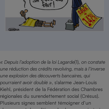
Petit électroménager - U
Complément
alimentaire
Mutuelle
Assurance emprunteur
Matelas
Champagne
bouteille
Banque en 
« Depuis l’adoption de la loi Lagarde
(1),
on constate
Téléviseur
une réduction des crédits revolving, mais à l’inverse
Antimoustique
Lave-linge
une explosion des découverts bancaires, qui
pourraient avoir doublé »,
s’alarme Jean-Louis
Kiehl, président de la Fédération des Chambres
régionales du surendettement social (Crésus).
Radiateur électrique
Plusieurs signes semblent témoigner d’un