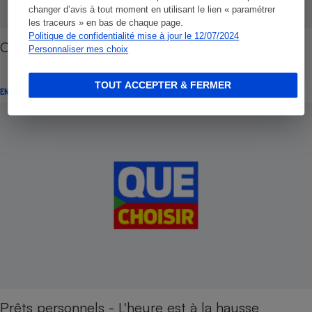
changer d’avis à tout moment en utilisant le lien « paramétrer
les traceurs » en bas de chaque page.
Politique de confidentialité mise à jour le 12/07/2024
Crédit revolving - Les mauvais coûts
Personnaliser mes choix
TOUT ACCEPTER & FERMER
ENQUÊTE
Prêts personnels - L'heure est à la hausse