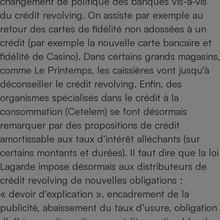
changement de politique des banques vis-à-vis
Téléphone mobile -
du crédit revolving. On assiste par exemple au
Smartphone
Plaque de cuisson à
retour des cartes de fidélité non adossées à un
induction
crédit (par exemple la nouvelle carte bancaire et
fidélité de Casino). Dans certains grands magasins,
comme Le Printemps, les caissières vont jusqu’à
Climatiseur -
Ventilateur
déconseiller le crédit revolving. Enfin, des
organismes spécialisés dans le crédit à la
consommation (Cetelem) se font désormais
Antivirus
remarquer par des propositions de crédit
Climatiseur -
Ventilateur
amortissable aux taux d’intérêt alléchants (sur
certains montants et durées). Il faut dire que la loi
Lagarde impose désormais aux distributeurs de
crédit revolving de nouvelles obligations :
« devoir d’explication », encadrement de la
publicité, abaissement du taux d’usure, obligation