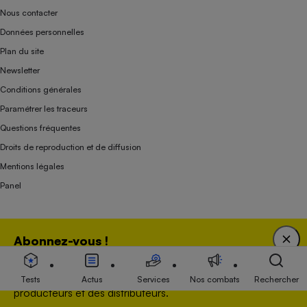
Nous contacter
Données personnelles
Plan du site
Newsletter
Conditions générales
Paramétrer les traceurs
Questions fréquentes
Droits de reproduction et de diffusion
Mentions légales
Panel
Association indépendante de l’État, des syndicats, des producteurs et des
Abonnez-vous !
distributeurs depuis 1951.
Bénéficiez d'une expertise unique tout en soutenant
une association 100 % indépendante de l'Etat, des
Tests
Actus
Services
Nos combats
Rechercher
producteurs et des distributeurs.