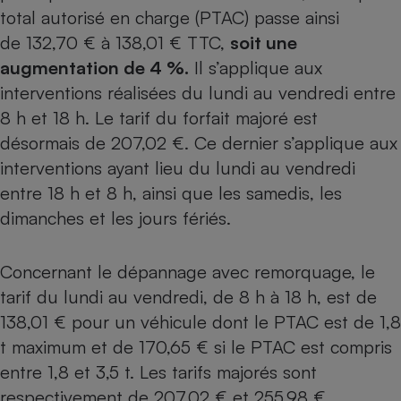
total autorisé en charge (PTAC) passe ainsi
Petit électroménager - U
de
132,70 €
à 138,01 € TTC,
soit une
Complément
alimentaire
augmentation de 4 %.
Il s’applique aux
Mutuelle
Assurance emprunteur
interventions réalisées du lundi au vendredi entre
8 h et 18 h. Le tarif du forfait majoré est
désormais de 207,02 €. Ce dernier s’applique aux
interventions ayant lieu du lundi au vendredi
Matelas
Champagne
entre 18 h et 8 h, ainsi que les samedis, les
bouteille
Banque en 
dimanches et les jours fériés.
Téléviseur
Antimoustique
Lave-linge
Concernant le dépannage avec remorquage, le
tarif du lundi au vendredi, de 8 h à 18 h, est de
138,01 € pour un véhicule dont le PTAC est de 1,8
t maximum et de 170,65 € si le PTAC est compris
Radiateur électrique
entre 1,8 et 3,5 t. Les tarifs majorés sont
respectivement de 207,02 € et 255,98 €.