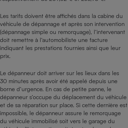
Téléphone mobile -
Smartphone
Plaque de cuisson à
Les tarifs doivent être affichés dans la cabine du
induction
véhicule de dépannage et après son intervention
(dépannage simple ou remorquage), l’intervenant
doit remettre à l’automobiliste une facture
Climatiseur -
Ventilateur
indiquant les prestations fournies ainsi que leur
prix.
Antivirus
Le dépanneur doit arriver sur les lieux dans les
Climatiseur -
Ventilateur
30 minutes après avoir été appelé depuis une
borne d’urgence. En cas de petite panne, le
dépanneur s’occupe du déplacement du véhicule
et de sa réparation sur place. Si cette dernière est
impossible, le dépanneur assure le remorquage
du véhicule immobilisé soit vers le garage du