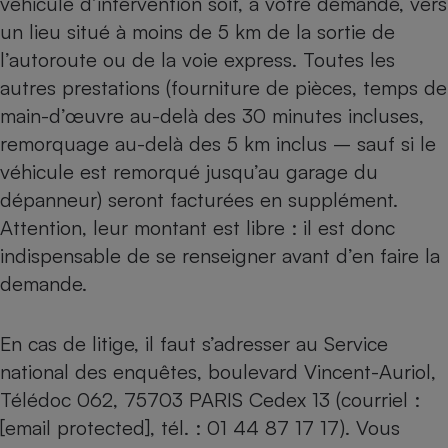
véhicule d’intervention soit, à votre demande, vers
un lieu situé à moins de 5 km de la sortie de
Cafetière à expressos
l’autoroute ou de la voie express. Toutes les
autres prestations (fourniture de pièces, temps de
main-d’œuvre au-delà des 30 minutes incluses,
remorquage au-delà des 5 km inclus – sauf si le
véhicule est remorqué jusqu’au garage du
dépanneur) seront facturées en supplément.
Attention, leur montant est libre : il est donc
Robot ménager
indispensable de se renseigner avant d’en faire la
demande.
En cas de litige, il faut s’adresser au Service
national des enquêtes, boulevard Vincent-Auriol,
Télédoc 062, 75703 PARIS Cedex 13 (courriel :
[email protected]
, tél. : 01 44 87 17 17). Vous