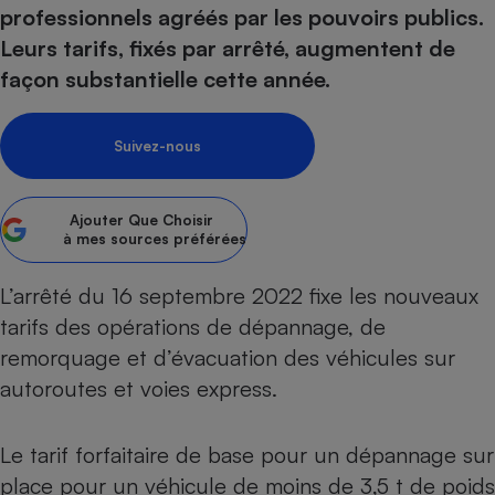
pression
Choisir son fioul
Assurance
professionnels agréés par les pouvoirs publics.
Sécurité - Hygiène
Circulation routière
Leurs tarifs, fixés par arrêté, augmentent de
Choisir son pellet
Crédit immobilier
Banque - Crédit
Contrôle technique - Rép
façon substantielle cette année.
Comparateur assurance emprunteur
Maison de retraite
Epargne - Fiscalité
Comparateu
Pièce détachée
Energie Moins Chère Ensemble
Comparatif réfrigérateur
Comparatif casque audio
Comparatif tondeuse ro
Moto
Suivez-nous
Comparatif plaque à indu
Comparatif barre de son
Comparatif poêle à gran
Supermarché - Drive
Comparatif hotte aspira
Comparatif imprimante m
Comparatif radiateur éle
Électricité - Gaz
Ajouter
Que Choisir
Hygiène - Beauté
Comparatif climatiseur m
Comparatif ordinateur p
à mes sources préférées
Tous les comparateurs
Maladie - Médecine - Mé
Comparatif aspirateur bal
Comparatif ultrabook
Aménagement
Toutes les cartes interactives
L’arrêté du 16 septembre 2022 fixe les nouveaux
Système de santé - Com
Comparatif aspirateur tr
Comparatif tablette tacti
Supermarché - Drive
Bricolage - Jardinage
tarifs des opérations de dépannage, de
Retraite
Comparatif cafetière au
Chauffage
remorquage et d’évacuation des véhicules sur
Speedtest - Testez le débit de votre
Mutuelle
Comparatif robot cuiseu
Image et son
Produit d'entretien
autoroutes et voies express.
connexion Internet
Comparatif centrale vap
Comparateur auto
Informatique
Sécurité domestique
Le tarif forfaitaire de base pour un dépannage sur
Internet
place pour un véhicule de moins de 3,5 t de poids
Gros électroménager
Téléphonie