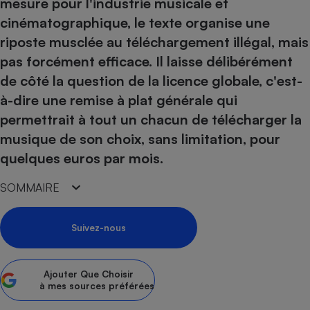
pression
mesure pour l'industrie musicale et
Choisir son fioul
Assurance
Sécurité - Hygiène
Circulation routière
cinématographique, le texte organise une
Choisir son pellet
Crédit immobilier
Banque - Crédit
Contrôle technique - Rép
riposte musclée au téléchargement illégal, mais
Comparateur assurance emprunteur
Maison de retraite
Epargne - Fiscalité
Comparateu
Pièce détachée
pas forcément efficace. Il laisse délibérément
Energie Moins Chère Ensemble
Comparatif réfrigérateur
Comparatif casque audio
Comparatif tondeuse ro
de côté la question de la licence globale, c'est-
Moto
Comparatif plaque à indu
Comparatif barre de son
Comparatif poêle à gran
à-dire une remise à plat générale qui
Supermarché - Drive
permettrait à tout un chacun de télécharger la
Comparatif hotte aspira
Comparatif imprimante m
Comparatif radiateur éle
musique de son choix, sans limitation, pour
Électricité - Gaz
Hygiène - Beauté
Comparatif climatiseur m
Comparatif ordinateur p
quelques euros par mois.
Tous les comparateurs
Maladie - Médecine - Mé
Comparatif aspirateur bal
Comparatif ultrabook
Aménagement
Toutes les cartes interactives
Système de santé - Com
SOMMAIRE
Comparatif aspirateur tr
Comparatif tablette tacti
Supermarché - Drive
Bricolage - Jardinage
Retraite
Comparatif cafetière au
Chauffage
Suivez-nous
Speedtest - Testez le débit de votre
Mutuelle
Comparatif robot cuiseu
Image et son
Produit d'entretien
connexion Internet
Comparatif centrale vap
Comparateur auto
Informatique
Sécurité domestique
Ajouter
Que Choisir
Internet
à mes sources préférées
Gros électroménager
Téléphonie