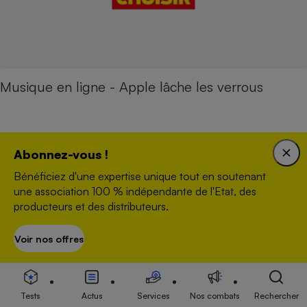
Musique en ligne - Apple lâche les verrous
Eau potable
Abonnez-vous !
Stop à l'injustice
Bénéficiez d'une expertise unique tout en soutenant
une association 100 % indépendante de l'Etat, des
Ras-le bol de
payer pour la pollution
producteurs et des distributeurs.
des autres
!
Voir nos offres
S’abonner
Renvoyons la facture
Tests
Actus
Services
Nos combats
Rechercher