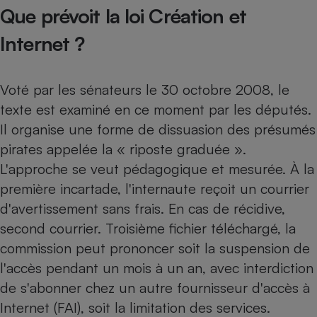
Que prévoit la loi Création et
Petit électroménager - U
Complément
Internet ?
alimentaire
Mutuelle
Assurance emprunteur
Voté par les sénateurs le 30 octobre 2008, le
texte est examiné en ce moment par les députés.
Il organise une forme de dissuasion des présumés
Matelas
Champagne
pirates appelée la « riposte graduée ».
bouteille
Banque en 
L'approche se veut pédagogique et mesurée. À la
Téléviseur
première incartade, l'internaute reçoit un courrier
Antimoustique
Lave-linge
d'avertissement sans frais. En cas de récidive,
second courrier. Troisième fichier téléchargé, la
commission peut prononcer soit la suspension de
l'accès pendant un mois à un an, avec interdiction
Radiateur électrique
de s'abonner chez un autre fournisseur d'accès à
Internet (FAI), soit la limitation des services.