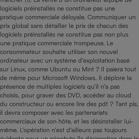
logiciels préinstallés ne constitue pas une
Petit électroménager - U
Complément
pratique commerciale déloyale. Communiquer un
alimentaire
prix global sans détailler le prix de chacun des
Mutuelle
Assurance emprunteur
logiciels préinstallés ne constitue pas non plus
une pratique commerciale trompeuse. Le
consommateur souhaite utiliser son nouvel
ordinateur avec un système d’exploitation basé
Matelas
Champagne
bouteille
sur Linux, comme Ubuntu ou Mint ? Il paiera tout
Banque en 
de même pour Microsoft Windows. Il déplore la
Téléviseur
présence de multiples logiciels qu’il n’a pas
Antimoustique
Lave-linge
choisis, pour graver des DVD, accéder au cloud
du constructeur ou encore lire des pdf ? Tant pis,
il devra composer avec les partenariats
commerciaux de son hôte, et les désinstaller lui-
Radiateur électrique
même. L’opération n’est d’ailleurs pas toujours
évidente pour un néophyte (la désignation dans la