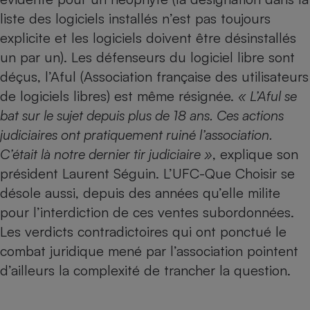
Téléphone mobile -
liste des logiciels installés n’est pas toujours
Smartphone
Plaque de cuisson à
explicite et les logiciels doivent être désinstallés
induction
un par un). Les défenseurs du logiciel libre sont
déçus, l’Aful (Association française des utilisateurs
de logiciels libres) est même résignée.
« L’Aful se
Climatiseur -
Ventilateur
bat sur le sujet depuis plus de 18 ans. Ces actions
judiciaires ont pratiquement ruiné l’association.
C’était là notre dernier tir judiciaire »
, explique son
Antivirus
président Laurent Séguin. L’UFC-Que Choisir se
Climatiseur -
désole aussi, depuis des années qu’elle milite
Ventilateur
pour l’interdiction de ces ventes subordonnées.
Les verdicts contradictoires qui ont ponctué
le
combat juridique mené par l’association
pointent
d’ailleurs la complexité de trancher la question.