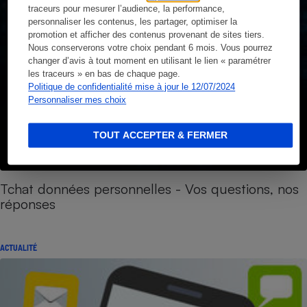
traceurs pour mesurer l’audience, la performance,
personnaliser les contenus, les partager, optimiser la
promotion et afficher des contenus provenant de sites tiers.
Nous conserverons votre choix pendant 6 mois. Vous pourrez
changer d’avis à tout moment en utilisant le lien « paramétrer
les traceurs » en bas de chaque page.
Politique de confidentialité mise à jour le 12/07/2024
Personnaliser mes choix
TOUT ACCEPTER & FERMER
Tchat données personnelles - Vos questions, nos
réponses
ACTUALITÉ