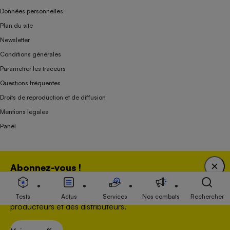
Données personnelles
Plan du site
Newsletter
Conditions générales
Paramétrer les traceurs
Questions fréquentes
Droits de reproduction et de diffusion
Mentions légales
Panel
Association indépendante de l’État, des syndicats, des producteurs et des
Abonnez-vous !
distributeurs depuis 1951.
Bénéficiez d'une expertise unique tout en soutenant
une association 100 % indépendante de l'Etat, des
Tests
Actus
Services
Nos combats
Rechercher
producteurs et des distributeurs.