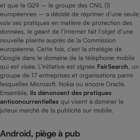
et que le G29 – le groupe des CNIL (1)
Petit électroménager - U
européennes – a décidé de réprimer d’une seule
Complément
alimentaire
voix ses pratiques en matière de protection des
Mutuelle
Assurance emprunteur
données, le géant de l’Internet fait l’objet d’une
nouvelle plainte auprès de la Commission
européenne. Cette fois, c’est la stratégie de
Google dans le domaine de la
téléphonie mobile
Matelas
Champagne
qui est visée. L’initiative est signée
FairSearch
, un
bouteille
Banque en 
groupe de 17 entreprises et organisations parmi
Téléviseur
lesquelles Microsoft, Nokia ou encore Oracle.
Antimoustique
Lave-linge
Ensemble,
ils dénoncent des pratiques
anticoncurrentielles
qui visent à dominer le
juteux marché de la publicité sur mobile.
Radiateur électrique
Android, piège à pub