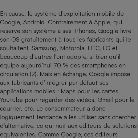
Téléphone mobile -
Smartphone
En cause, le système d’exploitation mobile de
Plaque de cuisson à
induction
Google, Android. Contrairement à Apple, qui
réserve son système à ses iPhones, Google livre
son OS gratuitement à tous les fabricants qui le
Climatiseur -
souhaitent. Samsung, Motorola, HTC, LG et
Ventilateur
beaucoup d’autres l’ont adopté, si bien qu’il
équipe aujourd’hui 70 % des
smartphones
en
Antivirus
circulation (2). Mais en échange, Google impose
Climatiseur -
aux fabricants d’intégrer par défaut ses
Ventilateur
applications mobiles : Maps pour les cartes,
Youtube pour regarder des vidéos, Gmail pour le
courrier, etc. Le consommateur a donc
logiquement tendance à les utiliser sans chercher
d’alternative, ce qui nuit aux éditeurs de solutions
équivalentes. Comme Google, ces éditeurs