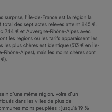
Électricité - Gaz
 surprise, l’Île-de-France est la région la
Appareil photo
numérique
f total des sept actes relevés atteint 845 €,
Four encastrable
vec 744 € et Auvergne-Rhône-Alpes avec
ont les régions où les tarifs apparaissent les
s les plus chères est identique (513 € en Île-
-Rhône-Alpes), mais les moins chères sont
Lessive
 €).
Aspirateur
 sein d’une même région, voire d’un
tiqués dans les villes de plus de
communes moins peuplées : jusqu’à 19 %