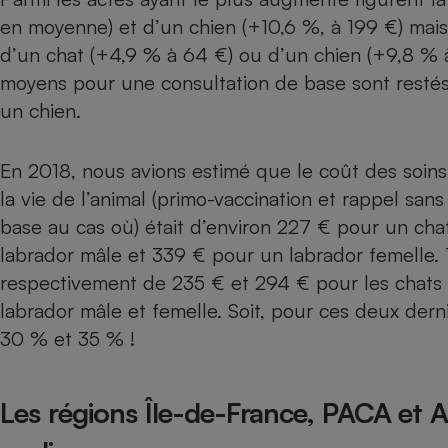
en moyenne) et d’un chien (+10,6 %, à 199 €) mais a
Internet
d’un chat (+4,9 % à 64 €) ou d’un chien (+9,8 % à 
Gros électroménager
Téléphonie
moyens pour une consultation de base sont restés
Petit électroménager 
Complément
un chien.
alimentaire
Mutuelle
Assurance emprunteu
En 2018, nous avions estimé que le coût des soins
la vie de l’animal (primo-vaccination et rappel sans
base au cas où) était d’environ 227 € pour un ch
labrador mâle et 339 € pour un labrador femelle. Tr
Matelas
Champa
boutei
respectivement de 235 € et 294 € pour les chats
Banque 
labrador mâle et femelle. Soit, pour ces deux der
Téléviseur
30 % et 35 % !
Antimoustique
Lave-linge
Les régions Île-de-France, PACA et 