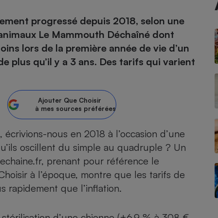
ortement progressé depuis 2018, selon une
atif sèche-linge
atif smartphone
atif nettoyeur haute
ateur mutuelle
on
 d’animaux Le Mammouth Déchaîné dont
soins lors de la première année de vie d’un
Réparation
lus qu’il y a 3 ans. Des tarifs qui varient
Obsèques - Pompes
teur des devis d’opticiens
funèbres
eur-congélateur
dio
 robot
nduction
son
ranulés
Ajouter
Que Choisir
à mes sources préférées
irante
e multifonction
électrique
Panneaux
r mobile
r portable
, écrivions-nous en 2018 à l’occasion d’une
photovoltaïques
 Médicament
u’ils oscillent du simple au quadruple ? Un
 balai
echaine.fr, prenant pour référence le
omplémentaire santé
 traîneau
ctile
Circuits courts et
alimentation locale
hoisir à l’époque, montre que les tarifs de
Puériculture - Produit
 automatique
pour bébé
s rapidement que l’inflation.
Banque en ligne
seur
vapeur
 stérilisation d’une chienne (+6,9 % à 308 €