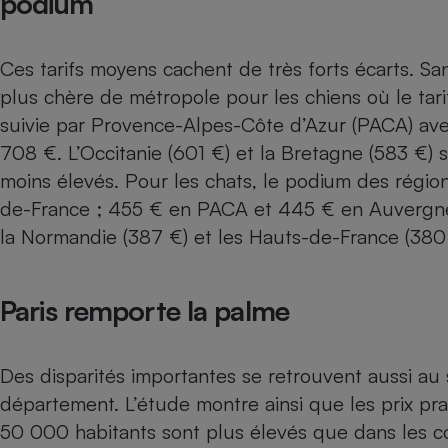
podium
Radiateur électrique
Ces tarifs moyens cachent de très forts écarts. Sans
Téléphone mobile -
Smartphone
plus chère de métropole pour les chiens où le tari
Plaque de cuisson à
suivie par Provence-Alpes-Côte d’Azur (PACA) a
induction
708 €. L’Occitanie (601 €) et la Bretagne (583 €) s
moins élevés. Pour les chats, le podium des région
de-France ; 455 € en PACA et 445 € en Auvergne
Climatiseur -
Ventilateur
la Normandie (387 €) et les Hauts-de-France (380
Antivirus
Paris remporte la palme
Climatiseur -
Ventilateur
Des disparités importantes se retrouvent aussi au
département. L’étude montre ainsi que les prix pra
50 000 habitants sont plus élevés que dans les 