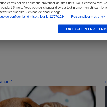
tion et afficher des contenus provenant de sites tiers. Nous conserverons vo
 pendant 6 mois. Vous pourrez changer d’avis à tout moment en utilisant le li
étrer les traceurs » en bas de chaque page.
ique de confidentialité mise à jour le 12/07/2024
|
Personnaliser mes choix
TOUT ACCEPTER & FERM
ACTUALITÉ
E