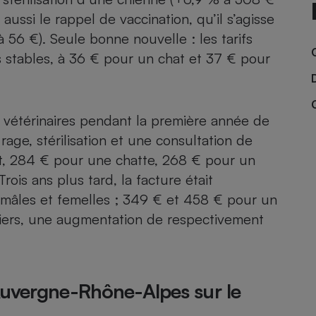
ussi le rappel de vaccination, qu’il s’agisse
56 €). Seule bonne nouvelle : les tarifs
 stables, à 36 € pour un chat et 37 € pour
- Ustensile
Foie gras
Aide auditive
r
Assurance vie
 vétérinaires pendant la première année de
 rage, stérilisation et une consultation de
at, 284 € pour une chatte, 268 € pour un
ois ans plus tard, la facture était
Poêle à granulés
gne - Comment choisir une
lle de champagne
 mâles et femelles ; 349 € et 458 € pour un
en ligne
niers, une augmentation de respectivement
Ordinateur portable
Crème solaire
Lave-vaisselle
Auvergne-Rhône-Alpes sur le