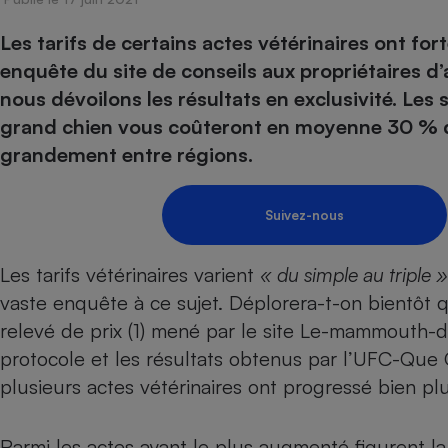
Energie
Nutrition
Assurance auto
-nous ?
Les tarifs de certains actes vétérinaires ont f
Produit alimentaire
Carburant
Compar
Compar
Compar
Compar
pressi
enquête du site de conseils aux propriétaires
Choisir son fioul
Assurance
Sécurité - Hygiène
Circulation routière
nous dévoilons les résultats en exclusivité. Les 
Choisir son pellet
Banque - Crédit
Crédit immobilier
Contrôle technique - 
grand chien vous coûteront en moyenne 30 % de p
Comparateur assurance emprunteur
Epargne - Fiscalité
Maison de retraite
Compara
Pièce détachée
grandement entre régions.
Energie Moins Chère Ensemble
Comparatif réfrigérat
Comparatif casque au
Comparatif tondeuse
Moto
Comparatif plaque à i
Comparatif barre de 
Comparatif poêle à g
Supermarché - Drive
Suivez-nous
Comparatif hotte asp
Comparatif imprimant
Comparatif radiateur 
Électricité - Gaz
Hygiène - Beauté
Comparatif climatiseu
Comparatif ordinateu
Les tarifs vétérinaires varient
« du simple au triple »
Tous les comparateurs
Maladie - Médecine -
vaste enquête à ce sujet. Déplorera-t-on bientôt q
Comparatif aspirateur
Comparatif ultrabook
Aménagement
Toutes les cartes interactives
relevé de prix (1) mené par le site Le-mammouth-d
Système de santé - C
Comparatif aspirateur
Comparatif tablette ta
Supermarché - Drive
Bricolage - Jardinage
protocole et les résultats obtenus par l’UFC-Que C
Retraite
Comparatif cafetière
Chauffage
plusieurs actes vétérinaires ont progressé bien plu
Speedtest - Testez le débit de votre
Mutuelle
Comparatif robot cui
Image et son
Produit d'entretien
connexion Internet
Comparatif centrale 
Comparateur auto
Informatique
Sécurité domestique
Parmi les actes ayant le plus augmenté figurent la