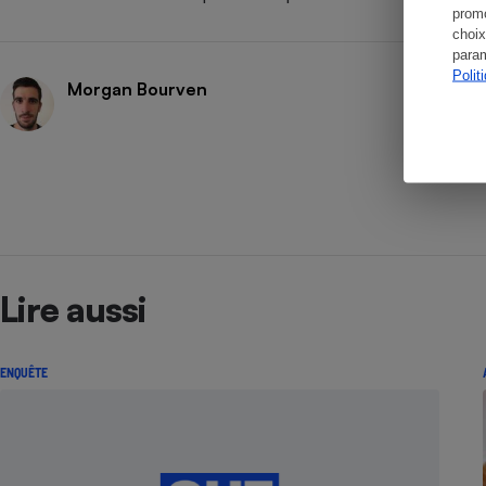
promo
choix
param
Polit
Morgan Bourven
Lire aussi
ENQUÊTE