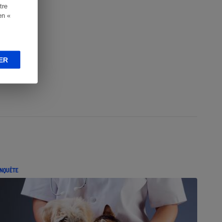
tre
en «
ER
NQUÊTE